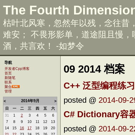
The Fourth Dimensio
枯叶北风寒，忽然年以残，念往昔
难安； 不畏形影单，道途阻且慢
酒，共言欢！ -如梦令
导航
09 2014 档案
开发者Cpp博客
首页
新随笔
联系
C++ 泛型编程练习 Ada
聚合
管理
posted @
2014-09-2
2014年9月
<
>
日
一
二
三
四
五
六
C# Dictionary
31
1
2
3
4
5
6
7
8
9
10
11
12
13
posted @
2014-09-2
14
15
16
17
18
19
20
21
22
23
24
25
26
27