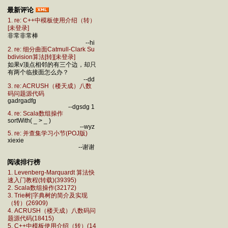
最新评论
1. re: C++中模板使用介绍（转）
[未登录]
非常非常棒
--hi
2. re: 细分曲面Catmull-Clark Su
bdivision算法[转][未登录]
如果v顶点相邻的有三个边，却只
有两个临接面怎么办？
--dd
3. re: ACRUSH（楼天成）八数
码问题源代码
gadrgadfg
--dgsdg 1
4. re: Scala数组操作
sortWith( _ > _ )
--wyz
5. re: 并查集学习小节(POJ版)
xiexie
--谢谢
阅读排行榜
1. Levenberg-Marquardt 算法快
速入门教程(转载)(39395)
2. Scala数组操作(32172)
3. Trie树|字典树的简介及实现
（转）(26909)
4. ACRUSH（楼天成）八数码问
题源代码(18415)
5. C++中模板使用介绍（转）(14