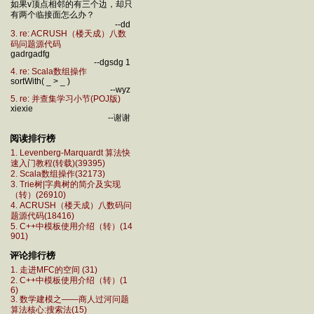
如果v顶点相邻的有三个边，却只
有两个临接面怎么办？
--dd
3. re: ACRUSH（楼天成）八数
码问题源代码
gadrgadfg
--dgsdg 1
4. re: Scala数组操作
sortWith( _ > _ )
--wyz
5. re: 并查集学习小节(POJ版)
xiexie
--谢谢
阅读排行榜
1. Levenberg-Marquardt 算法快
速入门教程(转载)(39395)
2. Scala数组操作(32173)
3. Trie树|字典树的简介及实现
（转）(26910)
4. ACRUSH（楼天成）八数码问
题源代码(18416)
5. C++中模板使用介绍（转）(14
901)
评论排行榜
1. 走进MFC的空间 (31)
2. C++中模板使用介绍（转）(1
6)
3. 数学建模之——商人过河问题
算法核心:搜索法(15)