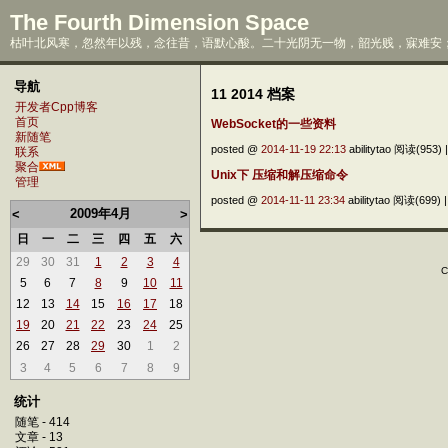
The Fourth Dimension Space
枯叶北风寒，忽然年以残，念往昔，语默心酸。二十光阴无一物，韶光贱，寐难安；
导航
11 2014 档案
开发者Cpp博客
首页
WebSocket的一些资料
新随笔
posted @
2014-11-19 22:13
abilitytao 阅读(953) 
联系
聚合
Unix下 压缩和解压缩命令
管理
posted @
2014-11-11 23:34
abilitytao 阅读(699) 
2009年4月
<
>
日
一
二
三
四
五
六
29
30
31
1
2
3
4
C
5
6
7
8
9
10
11
12
13
14
15
16
17
18
19
20
21
22
23
24
25
26
27
28
29
30
1
2
3
4
5
6
7
8
9
统计
随笔 - 414
文章 - 13