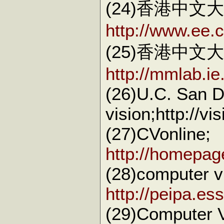
(24)香港中
http://www.ee.
(25)香港中
http://mmlab.ie
(26)U.C. San D
vision;http://v
(27)CVonline;
http://homepage
(28)computer v
http://peipa.es
(29)Computer V