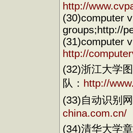
http://www.cvp
(30)computer v
groups;http://p
(31)computer vi
http://compute
(32)浙江大学
队：
http://www
(33)自动识别
china.com.cn/
(34)清华大学