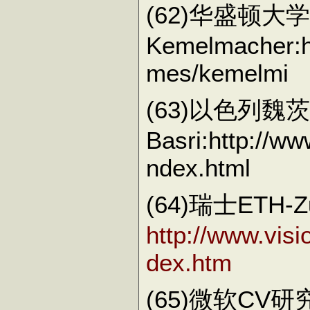
(62)华盛顿大学
Kemelmacher:h
mes/kemelmi
(63)以色列魏
Basri:http://w
ndex.html
(64)瑞士ETH-
http://www.visi
dex.htm
(65)微软CV