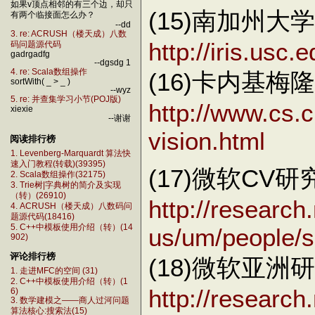
如果v顶点相邻的有三个边，却只
(15)南加州大
有两个临接面怎么办？
--dd
3. re: ACRUSH（楼天成）八数
http://iris.usc
码问题源代码
gadrgadfg
--dgsdg 1
4. re: Scala数组操作
(16)卡内基梅
sortWith( _ > _ )
--wyz
5. re: 并查集学习小节(POJ版)
http://www.cs.c
xiexie
--谢谢
vision.html
阅读排行榜
1. Levenberg-Marquardt 算法快
速入门教程(转载)(39395)
(17)微软CV研究员
2. Scala数组操作(32175)
3. Trie树|字典树的简介及实现
（转）(26910)
http://research
4. ACRUSH（楼天成）八数码问
题源代码(18416)
5. C++中模板使用介绍（转）(14
us/um/people/sz
902)
评论排行榜
(18)微软亚
1. 走进MFC的空间 (31)
2. C++中模板使用介绍（转）(1
http://research
6)
3. 数学建模之——商人过河问题
算法核心:搜索法(15)