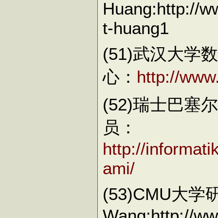
Huang:http://ww
t-huang1
(51)武汉大
心：
http://www
(52)瑞士巴塞尔
员：
http://informa
ami/
(53)CMU大学
Wang:http://w