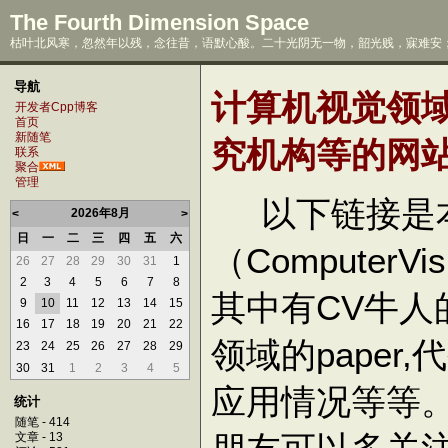
The Fourth Dimension Space
枯叶北风寒，忽然年以残，念往昔，语默心酸。二十光阴无一物，韶光贱，寐难安；
导航
计算机视觉领
开发者Cpp博客
首页
新随笔
究机构等的网
联系
聚合
管理
以下链接是本
2026年8月
<
>
日
一
二
三
四
五
六
（Computer
26
27
28
29
30
31
1
2
3
4
5
6
7
8
其中有CV牛人
9
10
11
12
13
14
15
16
17
18
19
20
21
22
领域的paper
23
24
25
26
27
28
29
30
31
1
2
3
4
5
应用情况等等
统计
随笔 - 414
文章 - 13