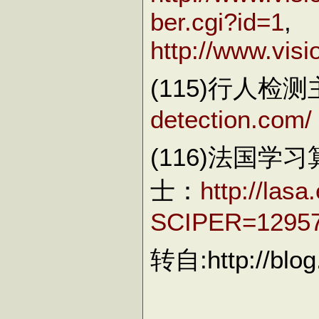
ber.cgi?id=1
,
http://www.visi
(115)行人检
detection.com/
(116)法国学习算
士：
http://las
SCIPER=1295
转自:http://blog