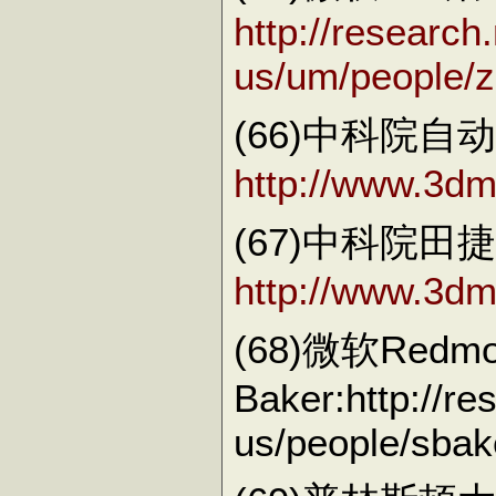
http://research
us/um/people/
(66)中科院
http://www.3dm
(67)中科院田
http://www.3dme
(68)微软Red
Baker:http://re
us/people/sbak