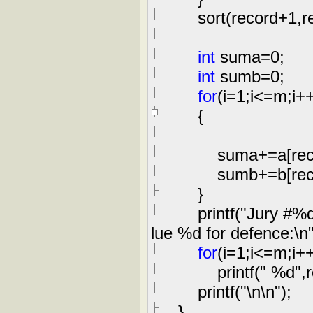
sort(record
+
1
,r
int
suma
=
0
;
int
sumb
=
0
;
for
(i
=
1
;i
<=
m;i
+
{
suma
+=
a[rec
sumb
+=
b[rec
}
printf(
"
Jury #%d
lue %d for defence:\n
for
(i
=
1
;i
<=
m;i
+
printf(
"
%d
"
,
printf(
"
\n\n
"
);
}