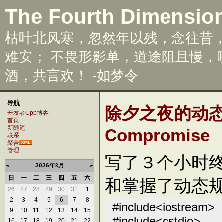
The Fourth Dimensio
枯叶北风寒，忽然年以残，念往昔
难安； 不畏形影单，道途阻且慢
酒，共言欢！ -如梦令
导航
除夕之夜的动态规划
开发者Cpp博客
首页
新随笔
Compromise
联系
聚合
管理
写了３个小时
2026年8月
<
>
日
一
二
三
四
五
六
和掌握了动态规
26
27
28
29
30
31
1
2
3
4
5
6
7
8
#include
<
iostream
>
9
10
11
12
13
14
15
#include
<
cstdio
>
16
17
18
19
20
21
22