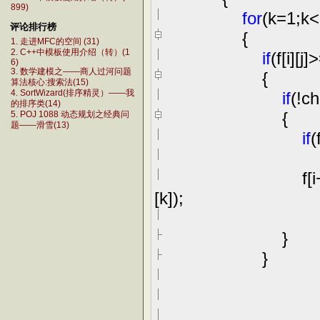
899)
for
(k
=
1
;k
<
评论排行榜
{
1. 走进MFC的空间 (31)
2. C++中模板使用介绍（转）(1
if
(f[i][j]
>
6)
3. 数学建模之——商人过河问题
{
算法核心:搜索法(15)
if
(
!
ch
4. SortWizard(排序精灵）——我
的排序类(14)
{
5. POJ 1088 动态规划之经典问
题——滑雪(13)
if
(
path
f[i
[k]);
}
}