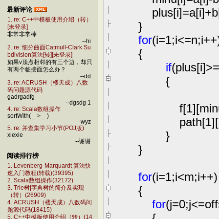
plus[i]
=
a[i]
+
b
最新评论
1. re: C++中模板使用介绍（转）
}
[未登录]
非常非常棒
for
(i
=
1
;i
<=
n;i
++
--hi
2. re: 细分曲面Catmull-Clark Su
{
bdivision算法[转][未登录]
如果v顶点相邻的有三个边，却只
if
(plus[i]
>
有两个临接面怎么办？
--dd
{
3. re: ACRUSH（楼天成）八数
码问题源代码
gadrgadfg
--dgsdg 1
f[
1
][min
4. re: Scala数组操作
sortWith( _ > _ )
path[
1
]
--wyz
5. re: 并查集学习小节(POJ版)
}
xiexie
--谢谢
}
阅读排行榜
1. Levenberg-Marquardt 算法快
for
(i
=
1
;i
<
m;i
++
)
速入门教程(转载)(39395)
2. Scala数组操作(32172)
{
3. Trie树|字典树的简介及实现
（转）(26909)
for
(j
=
0
;j
<=
of
4. ACRUSH（楼天成）八数码问
题源代码(18415)
{
5. C++中模板使用介绍（转）(14