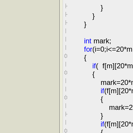
}
}
}
int
mark;
for
(i
=
0
;i
<=
20
*
m;
{
if
( f[m][
20
*
m
{
mark
=
20
*
if
(f[m][
20
*
{
mark
=
2
}
if
(f[m][
20
*
{