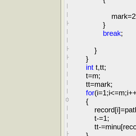
mark
=
2
}
break
;
}
}
int
t,tt;
t
=
m;
tt
=
mark;
for
(i
=
1
;i
<=
m;i
+
{
record[i]
=
path
t
-=
1
;
tt
-=
minu[recor
}