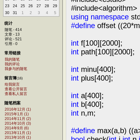
#include
<
algorithm
>
23
24
25
26
27
28
29
30
31
1
2
3
4
5
using
namespace
std
统计
#define
offset ((20*m
随笔 - 414
文章 - 13
评论 - 521
int
f[
100
][
2000
];
引用 - 0
int
path[
100
][
2000
];
常用链接
我的随笔
我的评论
int
minu[
400
];
我参与的随笔
int
plus[
400
];
留言簿
(16)
给我留言
查看公开留言
int
a[
400
];
查看私人留言
int
b[
400
];
随笔档案
2016年12月 (1)
int
n,m;
2015年1月 (1)
2014年11月 (2)
2014年10月 (3)
#define
max(a,b) ((a
2014年9月 (6)
2013年11月 (1)
bool
check(
int
i,
int
n,
2013年10月 (1)