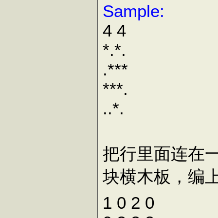
Sample:
4 4
*.*.
.***
***.
..*.
把行里面连在
块横木板，编上
1 0 2 0