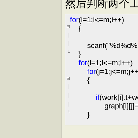
然后判断两个
for
(i
=
1
;i
<=
m;i
++
)
{
scanf(
"
%d%d%
}
for
(i
=
1
;i
<=
m;i
++
)
for
(j
=
1
;j
<=
m;j
+
{
if
(work[i].t
+
wo
graph[i][j]
}