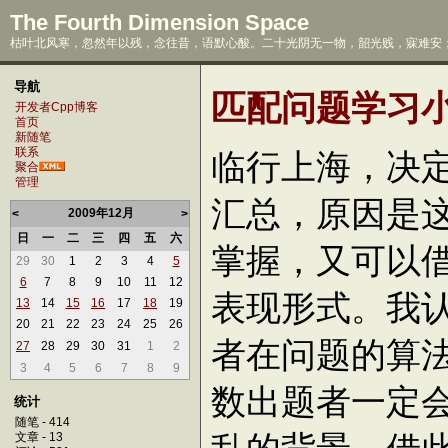
The Fourth Dimension Space
枯叶北风寒，忽然年以残，念往昔，语默心酸。二十光阴无一物，韶光贱，寐难安；
导航
匹配问题学习小结
开发者Cpp博客
首页
新随笔
联系
临行上海，决
聚合
管理
汇总，原因是
2009年12月
<
>
日
一
二
三
四
五
六
掌握，又可以
29
30
1
2
3
4
5
6
7
8
9
10
11
12
表现形式。我
13
14
15
16
17
18
19
20
21
22
23
24
25
26
者在问题的算
27
28
29
30
31
1
2
3
4
5
6
7
8
9
数出题者一定
统计
随笔 - 414
文章 - 13