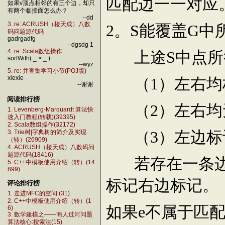
匹配边一一对应
如果v顶点相邻的有三个边，却只
有两个临接面怎么办？
--dd
3. re: ACRUSH（楼天成）八数
。
能覆盖
中
2
S
G
码问题源代码
gadrgadfg
--dgsdg 1
上途
中点所
4. re: Scala数组操作
S
sortWith( _ > _ )
--wyz
5. re: 并查集学习小节(POJ版)
（
）左右均
xiexie
1
--谢谢
阅读排行榜
（
）左右均
2
1. Levenberg-Marquardt 算法快
速入门教程(转载)(39395)
2. Scala数组操作(32172)
（
）左边标
3
3. Trie树|字典树的简介及实现
（转）(26909)
4. ACRUSH（楼天成）八数码问
题源代码(18416)
若存在一条
5. C++中模板使用介绍（转）(14
899)
标记右边标记。
评论排行榜
1. 走进MFC的空间 (31)
2. C++中模板使用介绍（转）(1
如果
不属于匹
e
6)
3. 数学建模之——商人过河问题
算法核心:搜索法(15)