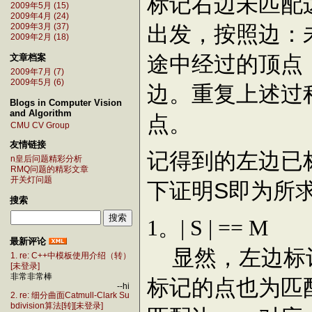
标记右边未匹配
2009年5月 (15)
2009年4月 (24)
出发，按照边：未
2009年3月 (37)
2009年2月 (18)
途中经过的顶点
文章档案
2009年7月 (7)
2009年5月 (6)
边。重复上述过
Blogs in Computer Vision
and Algorithm
点。
CMU CV Group
友情链接
记得到的左边已
n皇后问题精彩分析
RMQ问题的精彩文章
开关灯问题
下证明S即为所
搜索
。
1
| S | == M
最新评论
显然，左边标记
1. re: C++中模板使用介绍（转）
[未登录]
非常非常棒
标记的点也为匹
--hi
2. re: 细分曲面Catmull-Clark Su
bdivision算法[转][未登录]