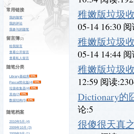
常用链接
稚嫩版垃圾收
我的随笔
05-14 16:30 
我的评论
我参与的随笔
稚嫩版垃圾收
留言簿
(2)
给我留言
05-14 14:44 
查看公开留言
查看私人留言
稚嫩版垃圾收
随笔分类
Library基础库
12:59 阅读:23
Pascal简化版(4)
垃圾收集器(4)
Dictionary
其他(2)
数据结构(5)
论:5
随笔档案
很傻很天真之
2010年5月 (4)
2009年10月 (3)
2009年9月 (1)