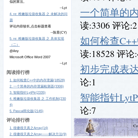
似的算法。
--Lyt
一个简单的
4. re: 稚嫩版垃圾收集器 之 未解决的问
题
读:3306 评论:2
评论内容较长,点击标题查看
--陈昱(CY)
如何检查C+
5. re: 稚嫩版垃圾收集器 之 具体实现
（二）
读:18528 评论:
@Any
Microsoft Office Word 2007
--Lyt
初步完成表
阅读排行榜
论:1
1. 如何检查C++中的内存泄漏(18528)
2. 一个简单的内存泄漏检测器(3306)
3. 智能指针LytPtr(2335)
智能指针LytPt
4. 稚嫩版垃圾收集器 之 工作机制(230
4)
论:7
5. Pascal简化版(2145)
评论排行榜
Co
1. 很傻很天真之Array(14)
2. 很傻很天真之Array——解决方法(9)