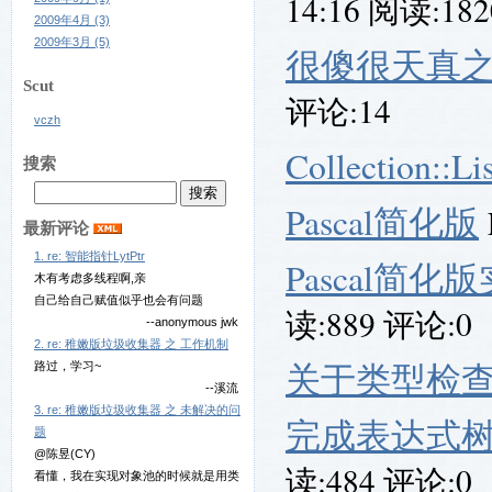
14:16 阅读:18
2009年4月 (3)
2009年3月 (5)
很傻很天真之A
Scut
评论:14
vczh
Collection::Lis
搜索
Pascal简化版
最新评论
1. re: 智能指针LytPtr
Pascal简化
木有考虑多线程啊,亲
自己给自己赋值似乎也会有问题
读:889 评论:0
--anonymous jwk
2. re: 稚嫩版垃圾收集器 之 工作机制
关于类型检
路过，学习~
--溪流
3. re: 稚嫩版垃圾收集器 之 未解决的问
完成表达式
题
@陈昱(CY)
读:484 评论:0
看懂，我在实现对象池的时候就是用类