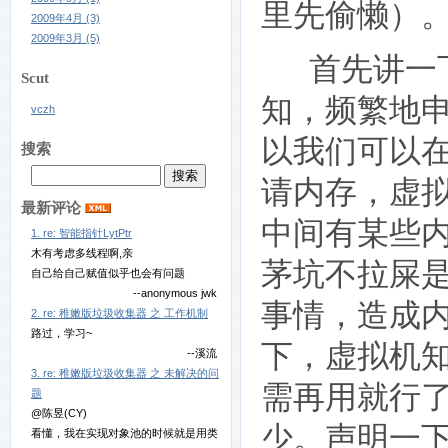
里先偷懒）
2009年4月 (3)
2009年3月 (5)
首先讲一下
Scut
知，频繁地
vczh
以我们可以
搜索
请内存，虚
最新评论
中间有某些
1. re: 智能指针LytPtr
木有考虑多线程啊,亲
茅坑不拉屎
自己给自己赋值似乎也会有问题
--anonymous jwk
事情，造成内
2. re: 稚嫩版垃圾收集器 之 工作机制
路过，学习~
下，虚拟机
--溪流
3. re: 稚嫩版垃圾收集器 之 未解决的问
需再用就行
题
@陈昱(CY)
少。声明一
看懂，我在实现对象池的时候就是用类