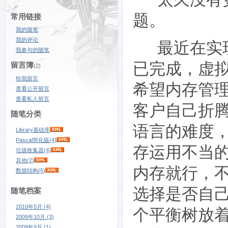
题。
常用链接
我的随笔
我的评论
最近在实现
我参与的随笔
已完成，虚
留言簿
(2)
给我留言
希望内存管
查看公开留言
查看私人留言
客户自己折
随笔分类
语言的难度
Library基础库
Pascal简化版(4)
存运用不当的
垃圾收集器(4)
其他(2)
内存就行，
数据结构(5)
选择是否自
随笔档案
2010年5月 (4)
个平衡树放
2009年10月 (3)
2009年9月 (1)