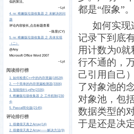
似的算法。
都是“假象”
--Lyt
4. re: 稚嫩版垃圾收集器 之 未解决的问
题
如何实现这
评论内容较长,点击标题查看
--陈昱(CY)
记录下到底
5. re: 稚嫩版垃圾收集器 之 具体实现
（二）
用计数为0
@Any
Microsoft Office Word 2007
行不通的，
--Lyt
阅读排行榜
己引用自己
1. 如何检查C++中的内存泄漏(18528)
了对象池的
2. 一个简单的内存泄漏检测器(3306)
3. 智能指针LytPtr(2335)
4. 稚嫩版垃圾收集器 之 工作机制(230
对象池，包
4)
5. Pascal简化版(2145)
数据类型的
评论排行榜
于是还是决
1. 很傻很天真之Array(14)
2. 很傻很天真之Array——解决方法(9)