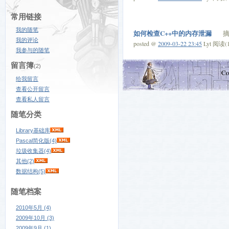
常用链接
我的随笔
如何检查C++中的内存泄漏
摘要
我的评论
posted @
2009-03-22 23:45
Lyt 阅读(1
我参与的随笔
留言簿
(2)
Co
给我留言
查看公开留言
查看私人留言
随笔分类
Library基础库
Pascal简化版(4)
垃圾收集器(4)
其他(2)
数据结构(5)
随笔档案
2010年5月 (4)
2009年10月 (3)
2009年9月 (1)