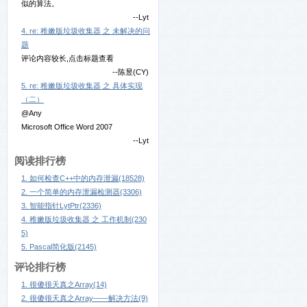
似的算法。
--Lyt
4. re: 稚嫩版垃圾收集器 之 未解决的问
题
评论内容较长,点击标题查看
--陈昱(CY)
5. re: 稚嫩版垃圾收集器 之 具体实现
（二）
@Any
Microsoft Office Word 2007
--Lyt
阅读排行榜
1. 如何检查C++中的内存泄漏(18528)
2. 一个简单的内存泄漏检测器(3306)
3. 智能指针LytPtr(2336)
4. 稚嫩版垃圾收集器 之 工作机制(230
5)
5. Pascal简化版(2145)
评论排行榜
1. 很傻很天真之Array(14)
2. 很傻很天真之Array——解决方法(9)