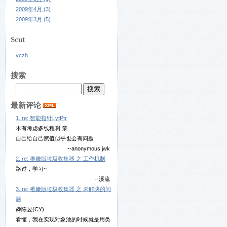
2009年4月 (3)
2009年3月 (5)
Scut
vczh
搜索
最新评论
1. re: 智能指针LytPtr
木有考虑多线程啊,亲
自己给自己赋值似乎也会有问题
--anonymous jwk
2. re: 稚嫩版垃圾收集器 之 工作机制
路过，学习~
--溪流
3. re: 稚嫩版垃圾收集器 之 未解决的问
题
@陈昱(CY)
看懂，我在实现对象池的时候就是用类