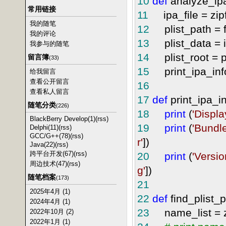
10
def
analyze_ipa_
常用链接
11
ipa_file = zipf
我的随笔
12
plist_path = fi
我的评论
13
plist_data = ip
我参与的随笔
14
plist_root = pli
留言簿
(33)
15
print_ipa_info(
给我留言
查看公开留言
16
查看私人留言
17
def
print_ipa_in
随笔分类
(226)
18
print
(
'
Displ
BlackBerry Develop(1)
(rss)
19
print
(
'
Bundle
Delphi(11)
(rss)
GCC/G++(78)
(rss)
r
'
])
Java(22)
(rss)
跨平台开发(67)
(rss)
20
print
(
'
Versio
周边技术(47)
(rss)
g
'
])
随笔档案
(173)
21
2025年4月 (1)
22
def
find_plist_p
2024年4月 (1)
23
name_list = zi
2022年10月 (2)
2022年1月 (1)