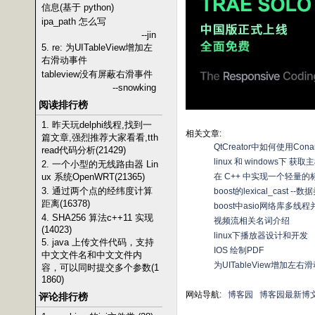
信息(基于 python)
ipa_path 怎么写
--jin
5. re: 为UITableView增加左
右滑动事件
tableview没有屏蔽右滑事件
--snowking
阅读排行榜
1. 昨天玩delphi线程,找到一
相关文章:
篇文章,强烈推荐大家看看,tth
QtCreator中如何使用Co
read代码分析(21429)
linux 和 windows下 
2. 一个小型的无线路由器 Lin
ux 系统OpenWRT(21365)
在 C++ 中实现一个轻量的标
3. 通过两个点的经纬度计算
boost的lexical_cast --
距离(16378)
boost中asio网络库多
4. SHA256 算法c++11 实现
视频流相关名词介绍
(14023)
linux下播放器设计和开发
5. java 上传文件代码，支持
IOS 绘制PDF
中文文件名和中文文件内
为UITableView增加左右
容，可以同时提交多个参数(1
1860)
网站导航:
博客园
博客园最新博
评论排行榜