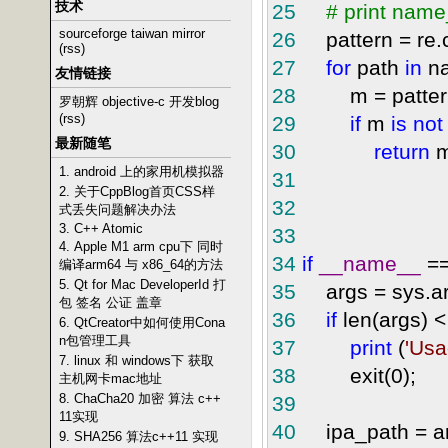
技术
25
#
print name_
sourceforge taiwan mirror
26
pattern = re.c
(rss)
27
for
path
in
na
友情链接
28
m = pattern.
罗朝辉 objective-c 开发blog
(rss)
29
if
m
is
not
最新随笔
30
return
m
1. android 上的家用机模拟器
31
2. 关于CppBlog首页CSS样
32
式丢失问题解决办法
3. C++ Atomic
33
4. Apple M1 arm cpu下 同时
34
if
__name__
=
编译arm64 与 x86_64的方法
5. Qt for Mac DeveloperId 打
35
args = sys.ar
包 签名 公证 盖章
36
if
len(args) <
6. QtCreator中如何使用Cona
n包管理工具
37
print
(
'
Usa
7. linux 和 windows下 获取
38
exit(0);
主机网卡mac地址
8. ChaCha20 加密 算法 c++
39
11实现
40
ipa_path = ar
9. SHA256 算法c++11 实现