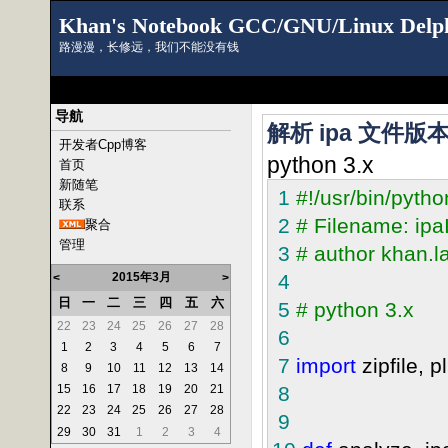
Khan's Notebook GCC/GNU/Linux Delp
路漫漫，长修远，我们不能没有钱
导航
解析 ipa 文件版本
开发者Cpp博客
python 3.x
首页
新随笔
1
#
!/usr/bin/pytho
联系
2
#
Filename: ipa
聚合
管理
3
#
author khan.l
2015年3月
4
<
>
日
一
二
三
四
五
六
5
#
python 3.x
22
23
24
25
26
27
28
6
1
2
3
4
5
6
7
7
import
zipfile, pl
8
9
10
11
12
13
14
15
16
17
18
19
20
21
8
22
23
24
25
26
27
28
9
29
30
31
1
2
3
4