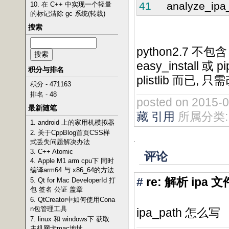
41
analyze_ipa_wi
10. 在 C++ 中实现一个轻量
的标记清除 gc 系统(转载)
搜索
python2.7 不包含
easy_install 或
积分与排名
plistlib 而已
积分 - 471163
排名 - 48
posted on 2015-
最新随笔
藏
引用
所属分类
1. android 上的家用机模拟器
2. 关于CppBlog首页CSS样
式丢失问题解决办法
3. C++ Atomic
评论
4. Apple M1 arm cpu下 同时
编译arm64 与 x86_64的方法
#
re: 解析 ipa
5. Qt for Mac DeveloperId 打
包 签名 公证 盖章
6. QtCreator中如何使用Cona
n包管理工具
ipa_path 怎么写
7. linux 和 windows下 获取
主机网卡mac地址