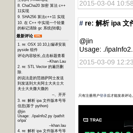
2015-03-04 10:58
8. ChaCha20 加密 算法 c++
11实现
9. SHA256 算法c++11 实现
#
re: 解析 ipa
10. 在 C++ 中实现一个轻量
的标记清除 gc 系统(转载)
最新评论
@jin
1. re: OSX 10.10上编译安装
Usage: ./ipaInfo2.
pyside 组件
评论内容较长,点击标题查看
2015-03-09 12:23
--Khan.Lau
2. re: STL Vector 的遍历删
除.
的说法是的范德萨阿士发送
到发送到大夫阿士大夫士大
夫士大夫撒大撒的
--、开开
只有注册用户
登录
后才能发表评论
3. re: 解析 ipa 文件版本号等
信息(基于 python)
@jin
Usage: ./ipaInfo2.py /path/t
o/ipa'
--khan.lau
4. re: 解析 ipa 文件版本号等