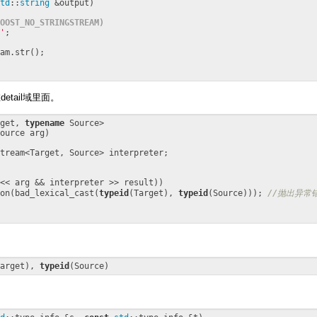
td
::
string
 &output)

OOST_NO_STRINGSTREAM)
'
;

am.str();

tail域里面。
get, 
typename
 Source>

ource arg)
tream<Target, Source> interpreter;

<< arg && interpreter >> result))

on(bad_lexical_cast(
typeid
(Target), 
typeid
(Source))); 
//抛出异常
arget), 
typeid