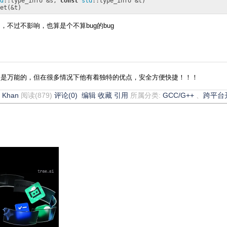
d
::type_info &s, 
const
std
::type_info &t) 

不过不影响，也算是个不算bug的bug
不是万能的，但在很多情况下他有着独特的优点，安全方便快捷！！！
6
Khan
阅读(879)
评论(0)
编辑
收藏
引用
所属分类:
GCC/G++
、
跨平台
。