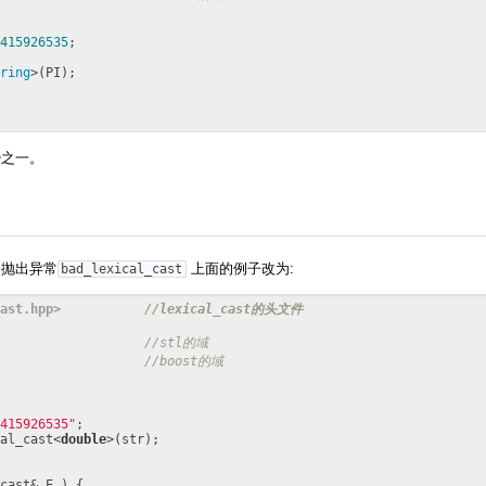
415926535
;

ring
>(PI);

势之一。
会抛出异常
上面的例子改为:
bad_lexical_cast
ast.hpp>
//lexical_cast的头文件
                   
//stl的域
                   
//boost的域
415926535"
;

al_cast<
double
>(str);

cast& E ) {
