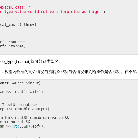
exical cast: "
e type value could not be interpreted as target"
;

cal_cast() 
throw
()

nfo *source;

nfo *target;

rce_type().name()就可能到类型名。
念，从流内数据的剩余情况与流转换成功与否情况来判断操作是否成功。在不加
onst
 Source &input)

am << input).fail();

 InputStreamable>

nputStreamable &output)

inter<InputStreamable>::value &&

m >> output &&

am >> 
std
::ws).eof();
