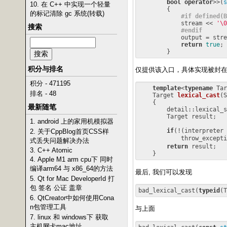
bool
operator
>>(
s
10. 在 C++ 中实现一个轻量
        {

的标记清除 gc 系统(转载)
#
if
 defined(B
            stream << 
'\0
搜索
#
endif
            output = stre
return
true
;

积分与排名
仅提供该入口，具体实现被封在de
积分 - 471195
template
<
typename
 Tar
排名 - 48
Target 
lexical_cast
(S
{

最新随笔
        detail::lexical_s
        Target result;

1. android 上的家用机模拟器
if
(!(interpreter 
2. 关于CppBlog首页CSS样
            throw_excepti
式丢失问题解决办法
return
 result;

3. C++ Atomic
4. Apple M1 arm cpu下 同时
编译arm64 与 x86_64的方法
最后, 我们可以发现
5. Qt for Mac DeveloperId 打
包 签名 公证 盖章
bad_lexical_cast(
typeid
(T
6. QtCreator中如何使用Cona
n包管理工具
与上面
7. linux 和 windows下 获取
主机网卡mac地址