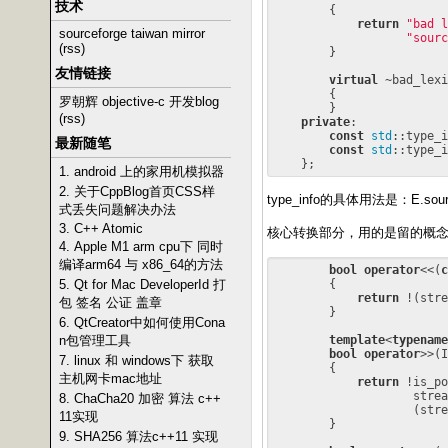
技术
{

return
"bad l
sourceforge taiwan mirror
"sourc
(rss)
        }

友情链接
virtual
 ~bad_lexi
        {

罗朝辉 objective-c 开发blog
        }

(rss)
private
:

const
std
::type_i
最新随笔
const
std
::type_i
1. android 上的家用机模拟器
2. 关于CppBlog首页CSS样
type_info的具体用法是：E.sou
式丢失问题解决办法
3. C++ Atomic
核心转换部分，用的是留的概
4. Apple M1 arm cpu下 同时
编译arm64 与 x86_64的方法
bool
operator
<<(
c
        {

5. Qt for Mac DeveloperId 打
return
 !(stre
包 签名 公证 盖章
        }

6. QtCreator中如何使用Cona
template
<
typename
n包管理工具
bool
operator
>>(I
7. linux 和 windows下 获取
        {

主机网卡mac地址
return
 !is_po
                    strea
8. ChaCha20 加密 算法 c++
                    (stre
11实现
        }

9. SHA256 算法c++11 实现