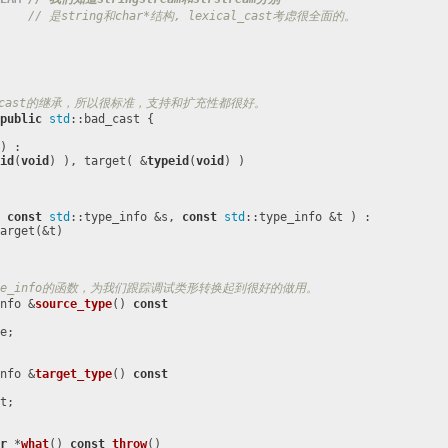
// 是string和char*结构, lexical_cast考虑很全面的。
是bad_cast的继承，所以很标准，支持和扩充性都很好。
public
std
::bad_cast {

) :

id
(
void
) ), target( &
typeid
(
void
) )

 
const
std
::type_info &s, 
const
std
::type_info &t ) :

arget(&t)

pe_info的函数，为我们跟踪调试类形转换起到很好的做用。
nfo &
source_type
()
const
e;

nfo &
target_type
()
const
t;

r
 *
what
()
const
throw
()