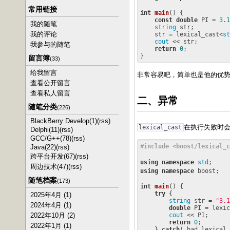
常用链接
int
main
()
{

const
double
 PI = 
3.1
我的随笔
string
 str;

我的评论
    str = lexical_cast<
st
cout
 << str; 

我参与的随笔
return
0
;

留言簿
(33)
给我留言
非常容易吧，简单也是他的优
查看公开留言
查看私人留言
二、异常
随笔分类
(226)
BlackBerry Develop(1)
(rss)
在执行失败时
lexical_cast
Delphi(11)
(rss)
GCC/G++(78)
(rss)
#
include
<boost/lexical_c
Java(22)
(rss)
跨平台开发(67)
(rss)
using
namespace
std
;     
周边技术(47)
(rss)
using
namespace
 boost;   
随笔档案
(173)
int
main
()
{

try
 {

2025年4月 (1)
string
 str = 
"3.1
2024年4月 (1)
double
 PI = lexic
cout
 << PI; 

2022年10月 (2)
return
0
;

2022年1月 (1)
    } 
catch
( bad_lexical_