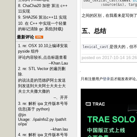
bad_lexical_cast(
const
st
8. ChaCha20 加密 算法 c++
11实现
之间的区别，在我看来是写倒了，
9. SHA256 算法c++11 实现
10. 在 C++ 中实现一个轻量
的标记清除 gc 系统(转载)
五、总结
最新评论
1. re: OSX 10.10上编译安装
是强大的，但
lexical_cast
pyside 组件
posted on 2017-10-14 16:2
评论内容较长,点击标题查看
--Khan.Lau
2. re: STL Vector 的遍历删
除.
只有注册用户
登录
后才能发表评论
的说法是的范德萨阿士发送
到发送到大夫阿士大夫士大
夫士大夫撒大撒的
--、开开
3. re: 解析 ipa 文件版本号等
信息(基于 python)
@jin
Usage: ./ipaInfo2.py /path/t
o/ipa'
--khan.lau
4. re: 解析 ipa 文件版本号等