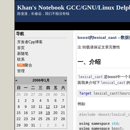
Khan's Notebook GCC/GNU/Linux Delp
路漫漫，长修远，我们不能没有钱
导航
boost的lexical_cast --
开发者Cpp博客
注:转载请保证文章完整性
首页
新随笔
联系
一、介绍
聚合
管理
是boost中
lexical_cast
2006年1月
<
>
面我来介绍下
lexical_cast
日
一
二
三
四
五
六
Target
25
26
27
28
29
30
31
1
2
3
4
5
6
7
例如:
8
9
10
11
12
13
14
15
16
17
18
19
20
21
#
include
<boost/lexical_c
22
23
24
25
26
27
28
using
namespace
std
;     
29
30
31
1
2
3
4
using
namespace
 boost;   