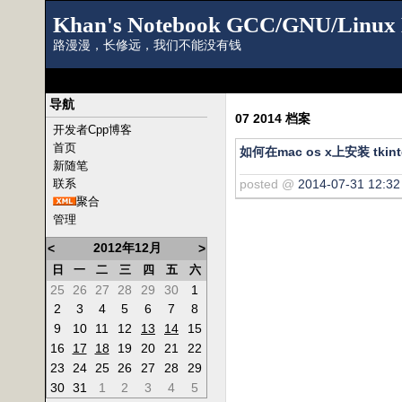
Khan's Notebook GCC/GNU/Linux 
路漫漫，长修远，我们不能没有钱
导航
07 2014 档案
开发者Cpp博客
首页
如何在mac os x上安装 tkinte
新随笔
posted @
2014-07-31 12:32
联系
聚合
管理
2012年12月
<
>
日
一
二
三
四
五
六
25
26
27
28
29
30
1
2
3
4
5
6
7
8
9
10
11
12
13
14
15
16
17
18
19
20
21
22
23
24
25
26
27
28
29
30
31
1
2
3
4
5