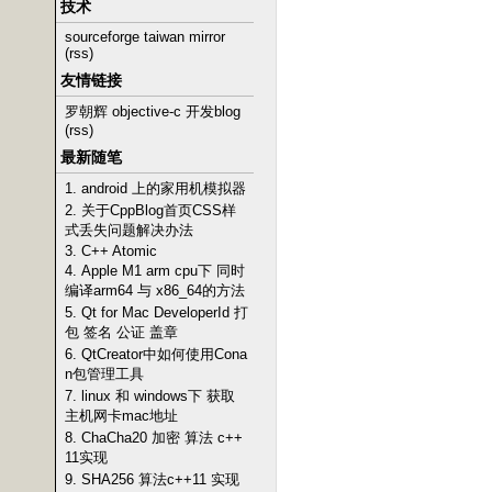
技术
sourceforge taiwan mirror
(rss)
友情链接
罗朝辉 objective-c 开发blog
(rss)
最新随笔
1. android 上的家用机模拟器
2. 关于CppBlog首页CSS样
式丢失问题解决办法
3. C++ Atomic
4. Apple M1 arm cpu下 同时
编译arm64 与 x86_64的方法
5. Qt for Mac DeveloperId 打
包 签名 公证 盖章
6. QtCreator中如何使用Cona
n包管理工具
7. linux 和 windows下 获取
主机网卡mac地址
8. ChaCha20 加密 算法 c++
11实现
9. SHA256 算法c++11 实现