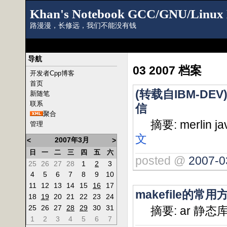
Khan's Notebook GCC/GNU/Linux 
路漫漫，长修远，我们不能没有钱
导航
03 2007 档案
开发者Cpp博客
首页
(转载自IBM-DE
新随笔
联系
信
聚合
摘要: merlin jav
管理
文
2007年3月
<
>
日
一
二
三
四
五
六
posted @
2007-0
25
26
27
28
1
2
3
4
5
6
7
8
9
10
11
12
13
14
15
16
17
makefile的常用
18
19
20
21
22
23
24
25
26
27
28
29
30
31
摘要: ar 静态
1
2
3
4
5
6
7