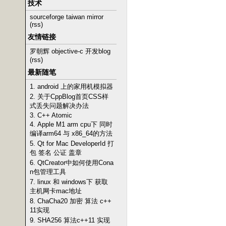
技术
sourceforge taiwan mirror
(rss)
友情链接
罗朝辉 objective-c 开发blog
(rss)
最新随笔
1. android 上的家用机模拟器
2. 关于CppBlog首页CSS样
式丢失问题解决办法
3. C++ Atomic
4. Apple M1 arm cpu下 同时
编译arm64 与 x86_64的方法
5. Qt for Mac DeveloperId 打
包 签名 公证 盖章
6. QtCreator中如何使用Cona
n包管理工具
7. linux 和 windows下 获取
主机网卡mac地址
8. ChaCha20 加密 算法 c++
11实现
9. SHA256 算法c++11 实现