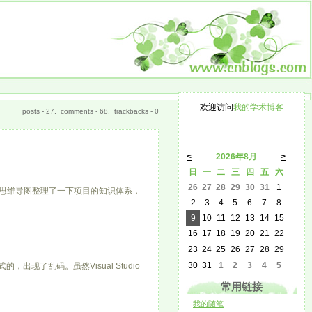
欢迎访问
我的学术博客
posts - 27, comments - 68, trackbacks - 0
<
2026年8月
>
日
一
二
三
四
五
六
26
27
28
29
30
31
1
思维导图整理了一下项目的知识体系，
2
3
4
5
6
7
8
9
10
11
12
13
14
15
16
17
18
19
20
21
22
23
24
25
26
27
28
29
30
31
1
2
3
4
5
出现了乱码。虽然Visual Studio
常用链接
我的随笔