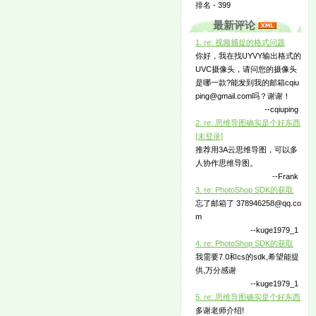
排名 - 399
最新评论
1. re: 视频捕捉的格式问题
你好，我在找UYVY输出格式的
UVC摄像头，请问您的摄像头
是哪一款?能发到我的邮箱cqiu
ping@gmail.com吗？谢谢！
--cqiuping
2. re: 思维导图确实是个好东西
[未登录]
推荐用3A云思维导图，可以多
人协作思维导图。
--Frank
3. re: PhotoShop SDK的获取
忘了邮箱了 378946258@qq.co
m
--kuge1979_1
4. re: PhotoShop SDK的获取
我需要7.0和cs的sdk,希望能提
供,万分感谢
--kuge1979_1
5. re: 思维导图确实是个好东西
多谢老师介绍!