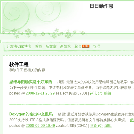
日日勤作息
开发者Cpp博客
首页
新文章
新随笔
聚合
管理
软件工程
和软件工程相关的内容
思维导图确实是个好东西
摘要: 最近太太的学校使用思维导图总结教学中
为下一步安排学生课题、申请专利和发表文章做准备。由于课题内容比较敏感
posted @
2008-12-11 23:29
zealsoft 阅读(3700) |
评论 (7)
编辑
Doxygen的输出中文乱码
摘要: 最近开始尝试使用Doxygen生成程序的文档。
2003支持以UTF-8格式存储源代码，但是要把所有文件都转换担心太麻烦。
阅
posted @
2008-09-09 16:49
zealsoft 阅读(2041) |
评论 (0)
编辑