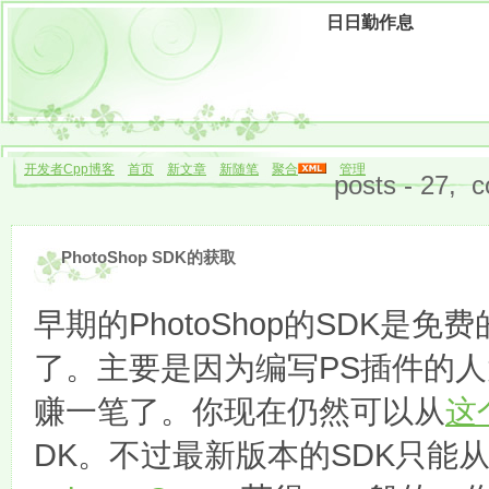
日日勤作息
开发者Cpp博客
首页
新文章
新随笔
聚合
管理
posts - 27, 
PhotoShop SDK的获取
早期的PhotoShop的SDK是
了。主要是因为编写PS插件的人太
赚一笔了。你现在仍然可以从
这
DK。不过最新版本的SDK只能