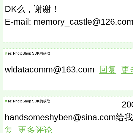
DK么，谢谢！
E-mail: memory_castle@126.c
#
re: PhotoShop SDK的获取
wldatacomm@163.com
回复
更
#
re: PhotoShop SDK的获取
20
handsomeshyben@sina.c
复
更多评论