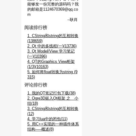
能够发一份完整的源码吗？我
的邮箱是1124670369@qq.co
m
--耿肖
阅读排行榜
1. CString和string的互相转换
(138659)
2. Qt 中的多线程(一)(13736)
3. Qt Model/View 学习笔记
(一)(10396)
4. QT的Graphics View柜架
(1/3)(10163)
5. 如何将float转换为string (9
315)
评论排行榜
1. 我的QT笔记打包下载(38)
2. Ogre3D嵌入Qt框架 之 小
结(18)
3. CString和string的互相转换
(12)
4. 学习lua中的闭包(11)
5. 用C++实现的一种插件体系
结构-----概述(8)