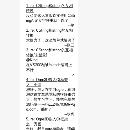
1. re: CString和string的互相
转换
没必要这么复杂直接使用CStr
ingA 定义字符串就可以了
--焰
2. re: CString和string的互相
转换
太给力了，这么简单就解决了
--张三
3. re: CString和string的互相
转换[未登录]
@King
在VS2008的Unicode编码上
不行
--z
4. re: Ogre3D嵌入Qt框架
之 小结
您好，最近在学习ogre，看到
您这篇文章感觉写的很好很强
大，想学习学习。能把完整的
源码发一份吗1124670369@q
q.com。谢谢了
--耿肖
5. re: Ogre3D嵌入Qt框架
之 秀图
您好，我是ogre初学者，请问