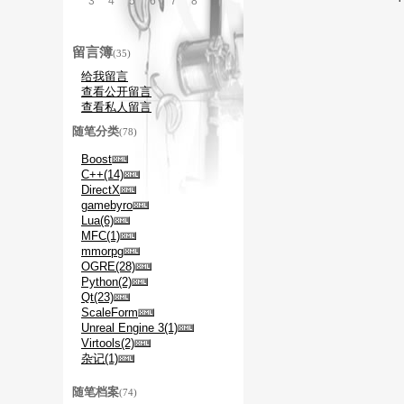
3
4
5
6
7
8
9
留言簿
(35)
给我留言
查看公开留言
查看私人留言
随笔分类
(78)
Boost
C++(14)
DirectX
gamebyro
Lua(6)
MFC(1)
mmorpg
OGRE(28)
Python(2)
Qt(23)
ScaleForm
Unreal Engine 3(1)
Virtools(2)
杂记(1)
随笔档案
(74)