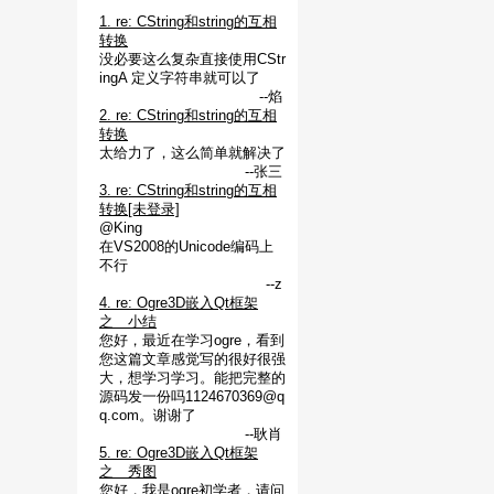
1. re: CString和string的互相
转换
没必要这么复杂直接使用CStr
ingA 定义字符串就可以了
--焰
2. re: CString和string的互相
转换
太给力了，这么简单就解决了
--张三
3. re: CString和string的互相
转换[未登录]
@King
在VS2008的Unicode编码上
不行
--z
4. re: Ogre3D嵌入Qt框架
之 小结
您好，最近在学习ogre，看到
您这篇文章感觉写的很好很强
大，想学习学习。能把完整的
源码发一份吗1124670369@q
q.com。谢谢了
--耿肖
5. re: Ogre3D嵌入Qt框架
之 秀图
您好，我是ogre初学者，请问