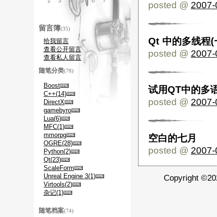
2
3
4
5
6
7
8
posted @
2007-
留言簿
(35)
Qt 中的多线程(
给我留言
查看公开留言
posted @
2007-
查看私人留言
随笔分类
(78)
Boost
试用QT中的多
C++(14)
posted @
2007-
DirectX
gamebyro
Lua(6)
MFC(1)
mmorpg
空白的七月
OGRE(28)
posted @
2007-
Python(2)
Qt(23)
ScaleForm
Unreal Engine 3(1)
Copyright ©
Virtools(2)
杂记(1)
随笔档案
(74)