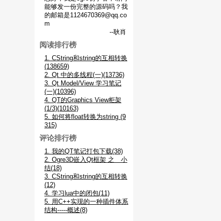
能够发一份完整的源码吗？我
的邮箱是1124670369@qq.co
m
--耿肖
阅读排行榜
1. CString和string的互相转换
(138659)
2. Qt 中的多线程(一)(13736)
3. Qt Model/View 学习笔记
(一)(10396)
4. QT的Graphics View柜架
(1/3)(10163)
5. 如何将float转换为string (9
315)
评论排行榜
1. 我的QT笔记打包下载(38)
2. Ogre3D嵌入Qt框架 之 小
结(18)
3. CString和string的互相转换
(12)
4. 学习lua中的闭包(11)
5. 用C++实现的一种插件体系
结构-----概述(8)