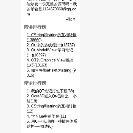
能够发一份完整的源码吗？我
的邮箱是1124670369@qq.co
m
--耿肖
阅读排行榜
1. CString和string的互相转换
(138660)
2. Qt 中的多线程(一)(13737)
3. Qt Model/View 学习笔记
(一)(10397)
4. QT的Graphics View柜架
(1/3)(10163)
5. 如何将float转换为string (9
315)
评论排行榜
1. 我的QT笔记打包下载(38)
2. Ogre3D嵌入Qt框架 之 小
结(18)
3. CString和string的互相转换
(12)
4. 学习lua中的闭包(11)
5. 用C++实现的一种插件体系
结构-----概述(8)