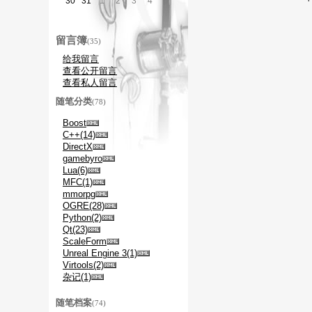
30
31
1
2
3
4
5
留言簿
(35)
给我留言
查看公开留言
查看私人留言
随笔分类
(78)
Boost
C++(14)
DirectX
gamebyro
Lua(6)
MFC(1)
mmorpg
OGRE(28)
Python(2)
Qt(23)
ScaleForm
Unreal Engine 3(1)
Virtools(2)
杂记(1)
随笔档案
(74)