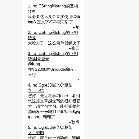
1. re: CString和string的互相
转换
没必要这么复杂直接使用CStr
ingA 定义字符串就可以了
--焰
2. re: CString和string的互相
转换
太给力了，这么简单就解决了
--张三
3. re: CString和string的互相
转换[未登录]
@King
在VS2008的Unicode编码上
不行
--z
4. re: Ogre3D嵌入Qt框架
之 小结
您好，最近在学习ogre，看到
您这篇文章感觉写的很好很强
大，想学习学习。能把完整的
源码发一份吗1124670369@q
q.com。谢谢了
--耿肖
5. re: Ogre3D嵌入Qt框架
之 秀图
您好，我是ogre初学者，请问