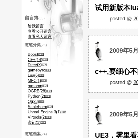
3
4
5
6
7
8
9
试用新版本lua
留言簿
posted @
2
(35)
给我留言
查看公开留言
查看私人留言
随笔分类
(78)
2009年5
Boost
C++(14)
DirectX
c++,要细心
gamebyro
Lua(6)
MFC(1)
posted @
2
mmorpg
OGRE(28)
Python(2)
Qt(23)
ScaleForm
Unreal Engine 3(1)
2009年5
Virtools(2)
杂记(1)
UE3，雾里看
随笔档案
(74)