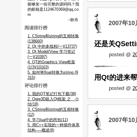
能够发一份完整的源码吗？我
的邮箱是1124670369@qq.co
m
--耿肖
2007年10
阅读排行榜
1. CString和string的互相转换
(138660)
还是关QSet
2. Qt 中的多线程(一)(13737)
3. Qt Model/View 学习笔记
posted @
2
(一)(10397)
4. QT的Graphics View柜架
(1/3)(10163)
5. 如何将float转换为string (9
用Qt的进来帮
315)
评论排行榜
posted @
2
1. 我的QT笔记打包下载(38)
2. Ogre3D嵌入Qt框架 之 小
结(18)
3. CString和string的互相转换
(12)
2007年10
4. 学习lua中的闭包(11)
5. 用C++实现的一种插件体系
结构-----概述(8)