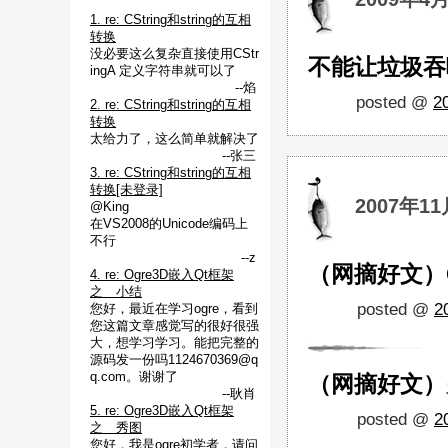
1. re: CString和string的互相
转换
没必要这么复杂直接使用CStr
不能让垃圾吞
ingA 定义字符串就可以了
--焰
posted @
2
2. re: CString和string的互相
转换
太给力了，这么简单就解决了
--张三
3. re: CString和string的互相
转换[未登录]
2007年11
@King
在VS2008的Unicode编码上
不行
--z
（网摘好文）
4. re: Ogre3D嵌入Qt框架
之 小结
posted @
2
您好，最近在学习ogre，看到
您这篇文章感觉写的很好很强
大，想学习学习。能把完整的
源码发一份吗1124670369@q
q.com。谢谢了
（网摘好文）
--耿肖
5. re: Ogre3D嵌入Qt框架
posted @
2
之 秀图
您好，我是ogre初学者，请问