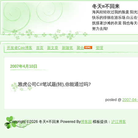
冬天¤不回来
海风轻轻吹过我的脸庞 阳光
快乐的徘徊在游乐场 白云在
抚摸著沙滩的衣裳 我也每天
努力去闯!
开发者Cpp博客
首页
新文章
新随笔
聚合
管理
2007年4月10日
雅虎公司C#笔试题(转),你能通过吗?
posted @
2007-04-
Copyright ©2026 冬天¤不回来 Powered By
博客园
模板提供：
沪江博客