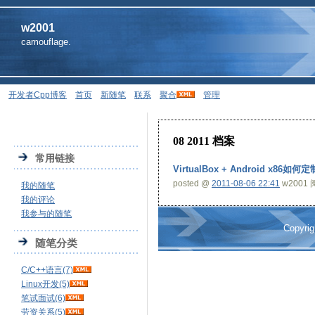
w2001
camouflage.
开发者Cpp博客
首页
新随笔
联系
聚合
管理
08 2011 档案
常用链接
VirtualBox + Android x8
posted @
2011-08-06 22:41
w2001 阅
我的随笔
我的评论
我参与的随笔
Copyri
随笔分类
C/C++语言(7)
Linux开发(5)
笔试面试(6)
劳资关系(5)