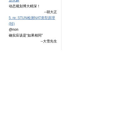
划求解
动态规划博大精深！
--胡大正
5. re: STUN检测NAT类型原理
(转)
@non
确实应该是“如果相同”
--大雪先生