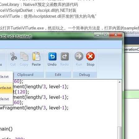
iptCoreLibrary：NativeX预定义函数库的源代码
e\VlScriptDotNet：vlscript.dll的.NET封装
rce\VlTurtle：使用vlscriptdotnet.dll开发的“强大的乌龟”
打开Turtle\VlTurtle.exe，然后玩之。一个简单的方法是，打开内置的sampl