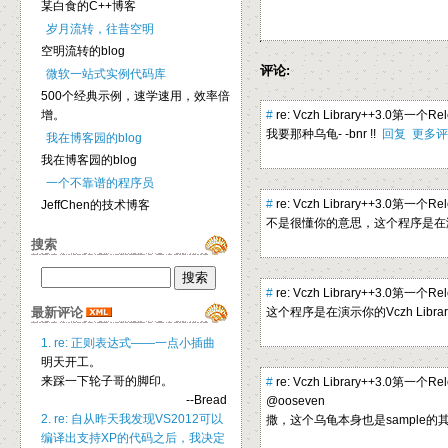
某白食的C++博客
岁月流转，往昔空明
空明流转的blog
评论:
微软一站式实例代码库
500个经典示例，速学速用，效率倍
增。
#
re: Vczh Library++3.0第一个R
我要那种乌龟- -bnr !!
回复
更多评
我在博客园的blog
我在博客园的blog
一个不靠谱的程序员
#
re: Vczh Library++3.0第一个R
JeffChen的技术博客
不是很懂你的意思，这个程序是在演示你
搜索
#
re: Vczh Library++3.0第一个R
最新评论
这个程序是在演示你的Vczh Libra
1. re: 正则表达式——一点小插曲
明天开工。
来踩一下轮子哥的脚印。
#
re: Vczh Library++3.0第一个R
--Bread
@ooseven
2. re: 自从昨天我发现VS2012可以
撒，这个乌龟本身也是sample的
编译出支持XP的代码之后，我决定