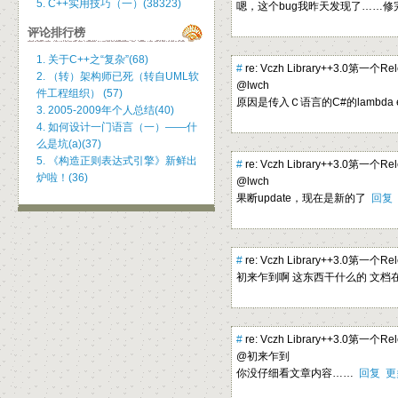
5. C++实用技巧（一）(38323)
嗯，这个bug我昨天发现了……修完了
评论排行榜
1. 关于C++之“复杂”(68)
#
re: Vczh Library++3.0第一个R
2. （转）架构师已死（转自UML软
@lwch
件工程组织） (57)
原因是传入Ｃ语言的C#的lambda e
3. 2005-2009年个人总结(40)
4. 如何设计一门语言（一）——什
么是坑(a)(37)
5. 《构造正则表达式引擎》新鲜出
#
re: Vczh Library++3.0第一个R
炉啦！(36)
@lwch
果断update，现在是新的了
回复
#
re: Vczh Library++3.0第一个R
初来乍到啊 这东西干什么的 文档在
#
re: Vczh Library++3.0第一个R
@初来乍到
你没仔细看文章内容……
回复
更