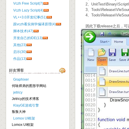
Vczh Free Script(7)
2、UnitTest\Binary\Scr
3、Tools\Release\VleSourc
Vczh Lazy Script(4)
4、Tools\Release\VleSou
VL++3.0开发纪事(51)
跟vczh看实例学编译原理(4)
因此下载release之后，可以
脚本技术(47)
开发自己的IDE(13)
其他(23)
启示(30)
作品(13)
好友博客
Graphixer
何咏师弟的图形学网站
jetricy
Jetricy的技术博客
KlayGE游戏引擎
叛叛大神
Lomox UI框架
Lomox UI框架