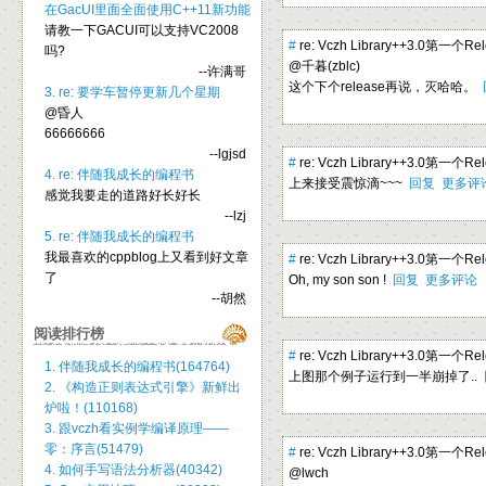
在GacUI里面全面使用C++11新功能
请教一下GACUI可以支持VC2008
#
re: Vczh Library++3.0第一个R
吗?
@千暮(zblc)
--许满哥
这个下个release再说，灭哈哈。
3. re: 要学车暂停更新几个星期
@昏人
66666666
--lgjsd
#
re: Vczh Library++3.0第一个R
4. re: 伴随我成长的编程书
上来接受震惊滴~~~
回复
更多评
感觉我要走的道路好长好长
--lzj
5. re: 伴随我成长的编程书
我最喜欢的cppblog上又看到好文章
#
re: Vczh Library++3.0第一个R
了
Oh, my son son !
回复
更多评论
--胡然
阅读排行榜
#
re: Vczh Library++3.0第一个R
1. 伴随我成长的编程书(164764)
上图那个例子运行到一半崩掉了..
2. 《构造正则表达式引擎》新鲜出
炉啦！(110168)
3. 跟vczh看实例学编译原理——
零：序言(51479)
#
re: Vczh Library++3.0第一个R
4. 如何手写语法分析器(40342)
@lwch