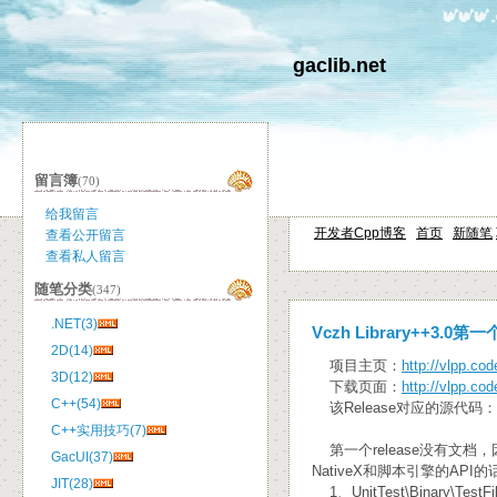
gaclib.net
留言簿
(70)
给我留言
开发者Cpp博客
首页
新随笔
查看公开留言
查看私人留言
随笔分类
(347)
.NET(3)
Vczh Library++3.0
2D(14)
项目主页：
http://vlpp.co
3D(12)
下载页面：
http://vlpp.co
C++(54)
该Release对应的源代码：
C++实用技巧(7)
第一个release没有文档
GacUI(37)
NativeX和脚本引擎的A
JIT(28)
1、UnitTest\Binary\T