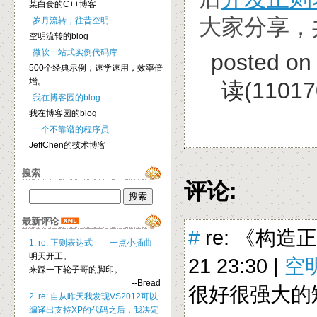
某白食的C++博客
大家分享，
岁月流转，往昔空明
空明流转的blog
微软一站式实例代码库
posted on
500个经典示例，速学速用，效率倍
增。
读(11017
我在博客园的blog
我在博客园的blog
一个不靠谱的程序员
JeffChen的技术博客
搜索
评论:
最新评论
#
re: 《构造
1. re: 正则表达式——一点小插曲
明天开工。
21 23:30 |
空
来踩一下轮子哥的脚印。
--Bread
很好很强大的
2. re: 自从昨天我发现VS2012可以
编译出支持XP的代码之后，我决定