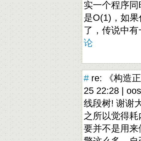
实一个程序同
是O(1)，
了，传说中有
论
#
re: 《构造
25 22:28 |
oo
线段树! 谢谢
之所以觉得耗
要并不是用来
擎这么多，自