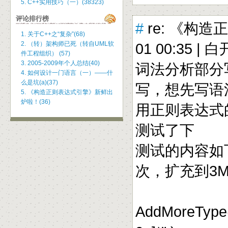
5. C++实用技巧（一）(38323)
评论排行榜
#
re: 《构造
1. 关于C++之“复杂”(68)
2. （转）架构师已死（转自UML软
01 00:35 |
白
件工程组织） (57)
3. 2005-2009年个人总结(40)
词法分析部分
4. 如何设计一门语言（一）——什
么是坑(a)(37)
写，想先写语
5. 《构造正则表达式引擎》新鲜出
炉啦！(36)
用正则表达式
测试了下
测试的内容如
次，扩充到3
AddMoreType( 