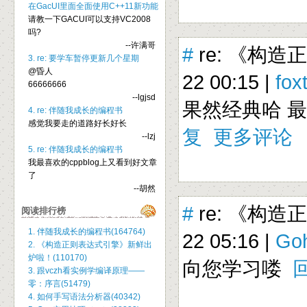
在GacUI里面全面使用C++11新功能
请教一下GACUI可以支持VC2008
吗?
--许满哥
#
re: 《构造
3. re: 要学车暂停更新几个星期
@昏人
22 00:15 |
foxt
66666666
--lgjsd
果然经典哈 
4. re: 伴随我成长的编程书
感觉我要走的道路好长好长
复
更多评论
--lzj
5. re: 伴随我成长的编程书
我最喜欢的cppblog上又看到好文章
了
--胡然
#
re: 《构造
阅读排行榜
1. 伴随我成长的编程书(164764)
22 05:16 |
Go
2. 《构造正则表达式引擎》新鲜出
炉啦！(110170)
向您学习喽
3. 跟vczh看实例学编译原理——
零：序言(51479)
4. 如何手写语法分析器(40342)