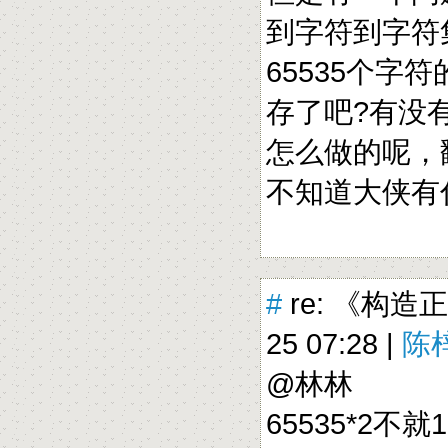
到字符到字符
65535个
存了吧?有没
怎么做的呢，翻
不知道大侠有
#
re: 《构造
25 07:28 |
陈梓
@林林
65535*2