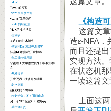
这篇文章。
MiGL
Tyeah的博客
vczh的百度空间
vczh的百度空间
《构造可
YMK的后花园
这篇文章
YMK的技术博客
德利菲
造ε-NFA
德利菲的技术博客
怪盗KID的游戏开发博客
而且还提出
怪盗KID的游戏开发博客
华工微软俱乐部
实现方法。
华南理工大学微软俱乐部科技部博
客
在状态机那
开发视界
一读这篇文
开发视界 - 移动开发社区
老赵点滴
赵姐夫的.net博客
临渊羡鱼，不如退而山寨
上面这两
另一个SOS团的C++程序员……
某白食(Lyt)
后
开发正则