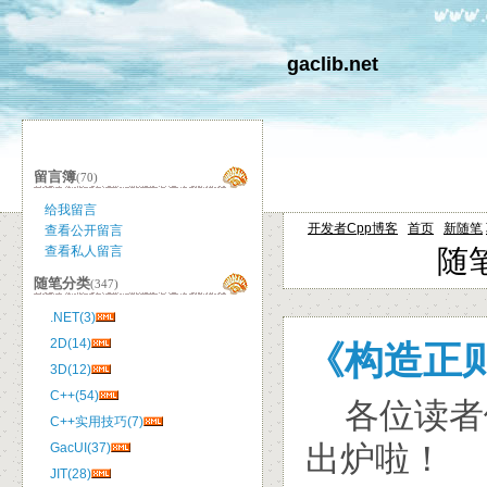
gaclib.net
留言簿
(70)
给我留言
开发者Cpp博客
首页
新随笔
查看公开留言
随笔
查看私人留言
随笔分类
(347)
.NET(3)
2D(14)
《构造正
3D(12)
C++(54)
各位读者
C++实用技巧(7)
出炉啦！
GacUI(37)
JIT(28)