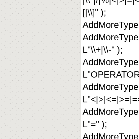
[|\\]" );
AddMoreType(
AddMoreType
L"\\+|\\-" );
AddMoreType(
L"OPERATOR.M
AddMoreType
L"<|>|<=|>=|==
AddMoreType
L"=" );
AddMoreType