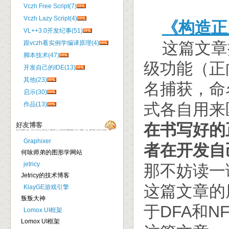
Vczh Free Script(7)
Vczh Lazy Script(4)
《构造正
VL++3.0开发纪事(51)
这篇文章
跟vczh看实例学编译原理(4)
脚本技术(47)
级功能（正
开发自己的IDE(13)
其他(23)
名捕获，命
启示(30)
式各自用来
作品(13)
在书写好的
好友博客
Graphixer
者在开发自
何咏师弟的图形学网站
jetricy
那不妨读一
Jetricy的技术博客
这篇文章的
KlayGE游戏引擎
叛叛大神
于DFA和
Lomox UI框架
Lomox UI框架