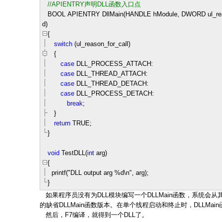
//
APIENTRY声明DLL函数入口点
BOOL APIENTRY DllMain(HANDLE hModule, DWORD ul_reas
d)
{
switch
(ul_reason_for_call)
{
case
DLL_PROCESS_ATTACH:
case
DLL_THREAD_ATTACH:
case
DLL_THREAD_DETACH:
case
DLL_PROCESS_DETACH:
break
;
}
return
TRUE;
}
void
TestDLL(
int
arg)
{
printf(
"
DLL output arg %d\n
"
, arg);
}
如果程序员没有为DLL模块编写一个DLLMain函数，系统会
的缺省DLLMain函数版本。在单个线程启动和终止时，DLLMai
然后，F7编译，就得到一个DLL了。