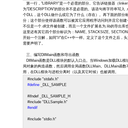
第一行，''LIBRARY''是一个必需的部分。它告诉链接器（lin
为''DESCRIPTION''的部分并不是必需的。该语句将字符串写入 
个DLL，这个DLL做什么或它为了什么（存在）。再下面的部分标识为
分；这个部分使得该函数可以被其它应用程序访问到并且它创建
不仅是一个.dll文件被创建，而且一个文件扩展名为.lib的导
这里还有其它四个部分标识为：NAME, STACKSIZE, SECTION
开始一个注解，如同''//''在C++中一样。定义了这个文件之后，头文件中的_
需要声明了。
三、编写DllMain函数和导出函数
DllMain函数是DLL模块的默认入口点。当Windows加载D
局对象的构造函数，然后调用全局函数DLLMain。DLLMain函
用，在DLL模块与进程分离时（以及其它时候）也被调用。
#include
"
stdafx.h
"
#define
_DLL_SAMPLE
#ifndef _DLL_SAMPLE_H
#include
"
DLLSample.h
"
#endif
#include
"
stdio.h
"