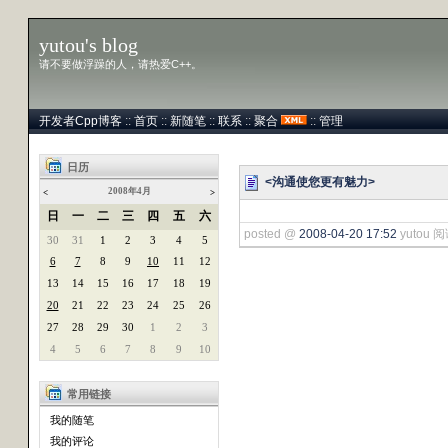
yutou's blog
请不要做浮躁的人，请热爱C++。
开发者Cpp博客
::
首页
::
新随笔
::
联系
::
聚合
::
管理
日历
<沟通使您更有魅力>
2008年4月
<
>
日
一
二
三
四
五
六
posted @
2008-04-20 17:52
yutou 阅
30
31
1
2
3
4
5
6
7
8
9
10
11
12
13
14
15
16
17
18
19
20
21
22
23
24
25
26
27
28
29
30
1
2
3
4
5
6
7
8
9
10
常用链接
我的随笔
我的评论