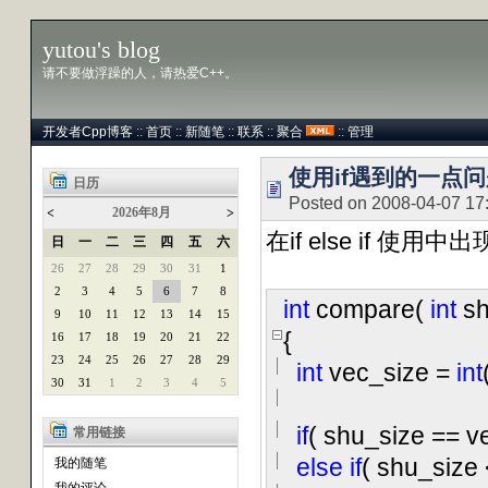
yutou's blog
请不要做浮躁的人，请热爱C++。
开发者Cpp博客
::
首页
::
新随笔
::
联系
::
聚合
::
管理
使用if遇到的一点
日历
Posted on 2008-04-07 17
2026年8月
<
>
在if else if 使用
日
一
二
三
四
五
六
26
27
28
29
30
31
1
2
3
4
5
6
7
8
int
compare(
int
sh
9
10
11
12
13
14
15
{
16
17
18
19
20
21
22
23
24
25
26
27
28
29
int
vec_size
=
int
30
31
1
2
3
4
5
if
( shu_size
==
ve
常用链接
else
if
( shu_size
我的随笔