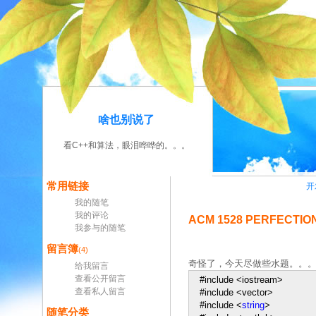
啥也别说了
看C++和算法，眼泪哗哗的。。。
常用链接
开
我的随笔
我的评论
ACM 1528 PERFECTIO
我参与的随笔
留言簿
(4)
奇怪了，今天尽做些水题。。。
给我留言
查看公开留言
#include
<
iostream
>
查看私人留言
#include
<
vector
>
#include
<
string
>
随笔分类