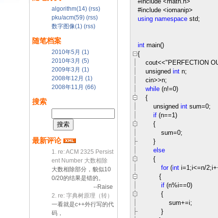
#include
<
math.h
>
algorithm(14)
(rss)
#include
<
iomanip
>
pku/acm(59)
(rss)
using
namespace
std;
数字图像(1)
(rss)
随笔档案
int
main()
2010年5月 (1)
{
2010年3月 (5)
cout
<<
"
PERFECTION O
2009年3月 (1)
unsigned
int
n;
2008年12月 (1)
cin
>>
n;
2008年11月 (66)
while
(n
!=
0
)
{
搜索
unsigned
int
sum
=
0
;
if
(n
==
1
)
{
sum
=
0
;
最新评论
}
else
1. re: ACM 2325 Persist
{
ent Number 大数相除
for
(
int
i
=
1
;i
<=
n
/
2
;i
+
大数相除部分，貌似10
{
0/20的结果是错的。
if
(n
%
i
==
0
)
--Raise
{
2. re: 字典树原理（转）
sum
+=
i;
一看就是c++外行写的代
}
码，