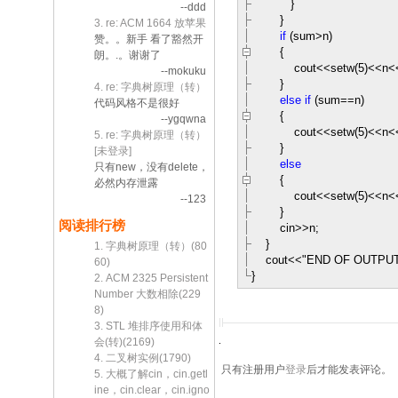
}
--ddd
}
3. re: ACM 1664 放苹果
if
(sum
>
n)
赞。。新手 看了豁然开
{
朗。.。谢谢了
cout
<<
setw(
5
)
<<
n
<
--mokuku
}
4. re: 字典树原理（转）
else
if
(sum
==
n)
代码风格不是很好
{
--ygqwna
cout
<<
setw(
5
)
<<
n
<
5. re: 字典树原理（转）
}
[未登录]
else
只有new，没有delete，
{
必然内存泄露
cout
<<
setw(
5
)
<<
n
<
--123
}
阅读排行榜
cin
>>
n;
}
1. 字典树原理（转）(80
cout
<<
"
END OF OUTPU
60)
}
2. ACM 2325 Persistent
Number 大数相除(229
8)
3. STL 堆排序使用和体
会(转)(2169)
4. 二叉树实例(1790)
只有注册用户
登录
后才能发表评论。
5. 大概了解cin，cin.getl
ine，cin.clear，cin.igno