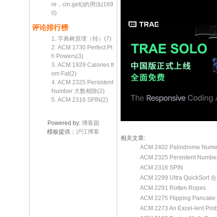
re，cin.get()的用法(169
0)
评论排行榜
1. 字典树原理（转）(7)
2. ACM 1730 Perfect Pt
h Powers(3)
3. ACM 1929 Calories fr
om Fat(2)
4. ACM 2325 Persistent
Number 大数相除(2)
5. ACM 2316 SPIN(2)
Powered by:
博客园
模板提供：
沪江博客
相关文章:
ACM 2402 Palindrome Nume
ACM 2325 Persistent Num
ACM 2316 SPIN
ACM 2299 Ultra QuickSo
ACM 2291 Rotten Ropes
ACM 2275 Flipping Panca
ACM 2273 An Excel-lent Pro