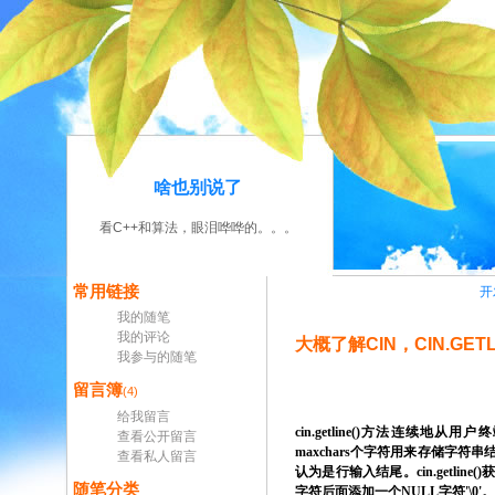
啥也别说了
看C++和算法，眼泪哗哗的。。。
常用链接
开
我的随笔
我的评论
大概了解CIN，CIN.GETL
我参与的随笔
留言簿
(4)
给我留言
cin.getline()
方法连续地从用户终
查看公开留言
maxchars
个字符用来存储字符串
查看私人留言
认为是行输入结尾。
cin.getline()
随笔分类
字符后面添加一个
NULL
字符
'\0'
。