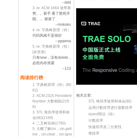
--ddd
3. re: ACM 1664 放苹果
赞。。新手 看了豁然开
朗。.。谢谢了
--mokuku
4. re: 字典树原理（转）
代码风格不是很好
--ygqwna
5. re: 字典树原理（转）
[未登录]
只有new，没有delete，
必然内存泄露
--123
阅读排行榜
1. 字典树原理（转）(80
62)
相关文章:
2. ACM 2325 Persistent
STL 堆排序使用和体会(转)
Number 大数相除(229
8)
运用计数排序进行基数排序
3. STL 堆排序使用和体
sizeof用法（转）
会(转)(2169)
计数排序
4. 二叉树实例(1790)
快速排序及二分查找
5. 大概了解cin，cin.getl
堆排序
ine，cin.clear，cin.igno