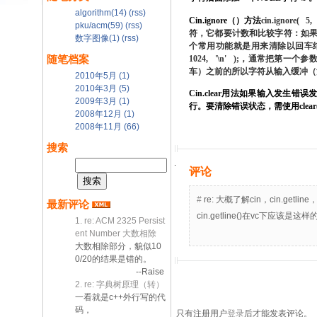
algorithm(14)
(rss)
Cin.ignore
（）方法
cin.ignore( 5
pku/acm(59)
(rss)
符，它都要计数和比较字符：如
数字图像(1)
(rss)
个常用功能就是用来清除以回车
1024, '\n' );
，通常把第一个参
随笔档案
车）之前的所以字符从输入缓冲（
2010年5月 (1)
2010年3月 (5)
Cin.clear
用法如果输入发生错误
2009年3月 (1)
行。要清除错误状态，需使用
clear
2008年12月 (1)
2008年11月 (66)
搜索
评论
#
re: 大概了解cin，cin.getline，
最新评论
cin.getline()在vc下应
1. re: ACM 2325 Persist
ent Number 大数相除
大数相除部分，貌似10
0/20的结果是错的。
--Raise
2. re: 字典树原理（转）
一看就是c++外行写的代
码，
只有注册用户
登录
后才能发表评论。