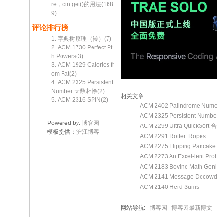
re，cin.get()的用法(168
9)
评论排行榜
1. 字典树原理（转）(7)
2. ACM 1730 Perfect Pt
h Powers(3)
3. ACM 1929 Calories fr
om Fat(2)
4. ACM 2325 Persistent
Number 大数相除(2)
相关文章:
5. ACM 2316 SPIN(2)
ACM 2402 Palindrome Nume
ACM 2325 Persistent Num
Powered by:
博客园
ACM 2299 Ultra QuickSo
模板提供：
沪江博客
ACM 2291 Rotten Ropes
ACM 2275 Flipping Panca
ACM 2273 An Excel-lent Pro
ACM 2183 Bovine Math Geni
ACM 2141 Message Decowd
ACM 2140 Herd Sums
网站导航:
博客园
博客园最新博文