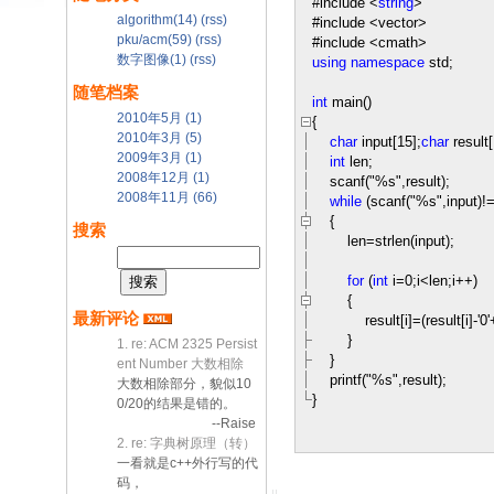
#include
<
string
>
algorithm(14)
(rss)
#include
<
vector
>
pku/acm(59)
(rss)
#include
<
cmath
>
数字图像(1)
(rss)
using
namespace
std;
随笔档案
int
main()
2010年5月 (1)
{
2010年3月 (5)
char
input[
15
];
char
result[
2009年3月 (1)
int
len;
2008年12月 (1)
scanf(
"
%s
"
,result);
2008年11月 (66)
while
(scanf(
"
%s
"
,input)
!
{
搜索
len
=
strlen(input);
for
(
int
i
=
0
;i
<
len;i
++
)
{
最新评论
result[i]
=
(result[i]
-
'
0
'
}
1. re: ACM 2325 Persist
}
ent Number 大数相除
printf(
"
%s
"
,result);
大数相除部分，貌似10
}
0/20的结果是错的。
--Raise
2. re: 字典树原理（转）
一看就是c++外行写的代
码，