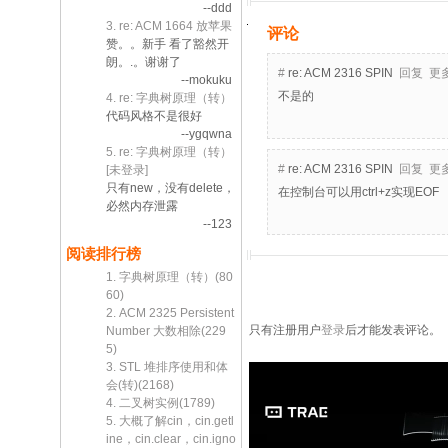
--ddd
3. re: ACM 1664 放苹果
评论
赞。。新手 看了豁然开
朗。.。谢谢了
#
re: ACM 2316 SPIN
回复
更
--mokuku
不是的
4. re: 字典树原理（转）
代码风格不是很好
--ygqwna
5. re: 字典树原理（转）
#
re: ACM 2316 SPIN
回复
更
[未登录]
只有new，没有delete，
在控制台可以用ctrl+z实现EOF
必然内存泄露
--123
阅读排行榜
1. 字典树原理（转）(80
60)
2. ACM 2325 Persistent
只有注册用户
登录
后才能发表评论。
Number 大数相除(229
5)
3. STL 堆排序使用和体
会(转)(2168)
4. 二叉树实例(1789)
5. 大概了解cin，cin.getl
ine，cin.clear，cin.igno