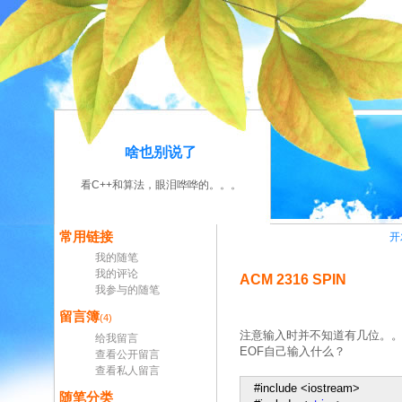
啥也别说了
看C++和算法，眼泪哗哗的。。。
常用链接
开
我的随笔
我的评论
ACM 2316 SPIN
我参与的随笔
留言簿
(4)
注意输入时并不知道有几位。。。
给我留言
EOF自己输入什么？
查看公开留言
查看私人留言
#include
<
iostream
>
随笔分类