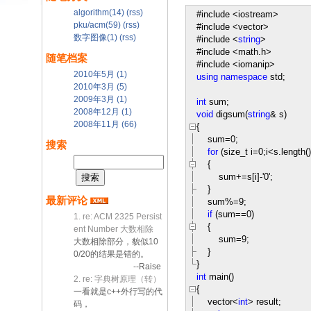
algorithm(14)
(rss)
#include
<
iostream
>
pku/acm(59)
(rss)
#include
<
vector
>
数字图像(1)
(rss)
#include
<
string
>
#include
<
math.h
>
随笔档案
#include
<
iomanip
>
2010年5月 (1)
using
namespace
std;
2010年3月 (5)
2009年3月 (1)
int
sum;
2008年12月 (1)
void
digsum(
string
&
s)
2008年11月 (66)
{
sum
=
0
;
搜索
for
(size_t i
=
0
;i
<
s.length()
{
sum
+=
s[i]
-
'
0
'
;
}
最新评论
sum
%=
9
;
if
(sum
==
0
)
1. re: ACM 2325 Persist
{
ent Number 大数相除
sum
=
9
;
大数相除部分，貌似10
}
0/20的结果是错的。
}
--Raise
int
main()
2. re: 字典树原理（转）
{
一看就是c++外行写的代
vector
<
int
>
result;
码，