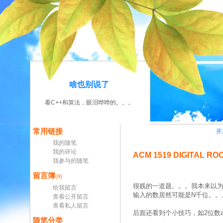
啥也别说了
看C++和算法，眼泪哗哗的。。。
常用链接
开
我的随笔
我的评论
ACM 1519 DIGITAL RO
我参与的随笔
留言簿
(4)
很贱的一道题。。。我本来以为
给我留言
输入的数居然可能是N千位。。
查看公开留言
查看私人留言
后面还看到个小技巧，如2位数ab，a+
随笔分类