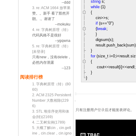
string
s;
--ddd
while
(
1
)
3. re: ACM 1664 放苹果
{
赞。。新手 看了豁然开
cin
>>
s;
朗。.。谢谢了
if
(s
==
"
0
"
)
--mokuku
{
break
;
4. re: 字典树原理（转）
}
代码风格不是很好
digsum(s);
--ygqwna
result.push_back(sum)
5. re: 字典树原理（转）
}
[未登录]
for
(size_t i
=
0
;i
<
result.siz
只有new，没有delete，
{
必然内存泄露
cout
<<
result[i]
<<
endl;
--123
}
阅读排行榜
}
1. 字典树原理（转）(80
60)
2. ACM 2325 Persistent
Number 大数相除(229
6)
只有注册用户
登录
后才能发表评论。
3. STL 堆排序使用和体
会(转)(2169)
4. 二叉树实例(1789)
5. 大概了解cin，cin.getl
ine，cin.clear，cin.igno