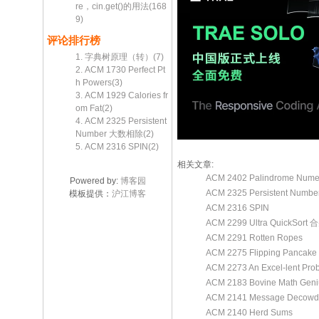
re，cin.get()的用法(168
9)
评论排行榜
1. 字典树原理（转）(7)
2. ACM 1730 Perfect Pt
h Powers(3)
3. ACM 1929 Calories fr
om Fat(2)
4. ACM 2325 Persistent
Number 大数相除(2)
5. ACM 2316 SPIN(2)
相关文章:
ACM 2402 Palindrome Nume
Powered by:
博客园
ACM 2325 Persistent Num
模板提供：
沪江博客
ACM 2316 SPIN
ACM 2299 Ultra QuickSo
ACM 2291 Rotten Ropes
ACM 2275 Flipping Panca
ACM 2273 An Excel-lent Pro
ACM 2183 Bovine Math Geni
ACM 2141 Message Decowd
ACM 2140 Herd Sums