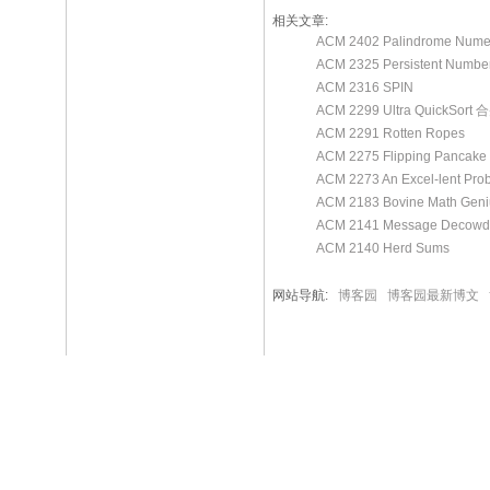
相关文章:
ACM 2402 Palindrome Nume
ACM 2325 Persistent Num
ACM 2316 SPIN
ACM 2299 Ultra QuickSo
ACM 2291 Rotten Ropes
ACM 2275 Flipping Panca
ACM 2273 An Excel-lent Pro
ACM 2183 Bovine Math Geni
ACM 2141 Message Decowd
ACM 2140 Herd Sums
网站导航:
博客园
博客园最新博文