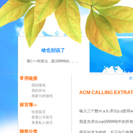
啥也别说了
看C++和算法，眼泪哗哗的。。。
常用链接
开
我的随笔
我的评论
ACM CALLING EXTRAT
我参与的随笔
留言簿
(4)
输入三个数m,a,b,求出p,q使得a/
给我留言
查看公开留言
我是先求出sqrt(99999)
查看私人留言
随笔分类
我不知道为啥错，反正自己电