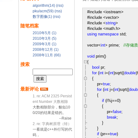
algorithm(14)
(rss)
pku/acm(59)
(rss)
#include
<
iostream
>
数字图像(1)
(rss)
#include
<
vector
>
#include
<
string
>
随笔档案
#include
<
math.h
>
2010年5月 (1)
using
namespace
std;
2010年3月 (5)
2009年3月 (1)
vector
<
int
>
prime;
//
存储质
2008年12月 (1)
2008年11月 (66)
void
prim()
{
搜索
bool
pr;
for
(
int
i
=
(
int
)sqrt((
double
)
{
pr
=
true
;
最新评论
for
(
int
j
=
(
int
)sqrt((
doub
{
1. re: ACM 2325 Persist
if
(i
%
j
==
0
)
ent Number 大数相除
{
大数相除部分，貌似10
pr
=
false
;
0/20的结果是错的。
break
;
--Raise
}
2. re: 字典树原理（转）
}
一看就是c++外行写的代
if
(pr
==
true
)
码，