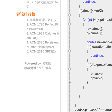
continue
;
re，cin.get()的用法(169
}
0)
if
(prime[i]
<=
m
/
2
)
评论排行榜
{
for
(
int
j
=
i;j
<
prime.si
1. 字典树原理（转）(7)
{
2. ACM 1730 Perfect Pt
p
=
prime[j];
h Powers(3)
q
=
prime[i];
3. ACM 1929 Calories fr
om Fat(2)
double
newratio
=
4. ACM 2325 Persistent
if
(newratio
<
ratio
|
Number 大数相除(2)
{
5. ACM 2316 SPIN(2)
continue
;
}
Powered by:
博客园
if
(p
*
q
>
pmax
*
qm
模板提供：
沪江博客
{
pmax
=
p;
qmax
=
q;
}
}
}
}
cout
<<
pmax
<<
"
"
<<
qma