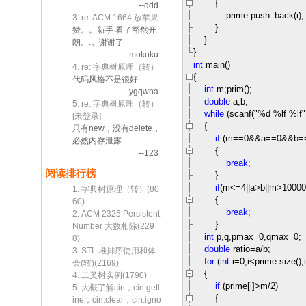
{
--ddd
prime.push_back(i);
3. re: ACM 1664 放苹果
}
赞。。新手 看了豁然开
}
朗。.。谢谢了
}
--mokuku
int
main()
4. re: 字典树原理（转）
{
代码风格不是很好
int
m;prim();
--ygqwna
double
a,b;
5. re: 字典树原理（转）
while
(scanf(
"
%d %lf %lf
"
[未登录]
{
只有new，没有delete，
if
(m
==
0
&&
a
==
0
&&
b
=
必然内存泄露
{
--123
break
;
阅读排行榜
}
if
(m
<=
4
||
a
>
b
||
m
>
10000
1. 字典树原理（转）(80
{
60)
break
;
2. ACM 2325 Persistent
}
Number 大数相除(229
int
p,q,pmax
=
0
,qmax
=
0
;
8)
double
ratio
=
a
/
b;
3. STL 堆排序使用和体
for
(
int
i
=
0
;i
<
prime.size();i
会(转)(2169)
{
4. 二叉树实例(1790)
if
(prime[i]
>
m
/
2
)
5. 大概了解cin，cin.getl
{
ine，cin.clear，cin.igno