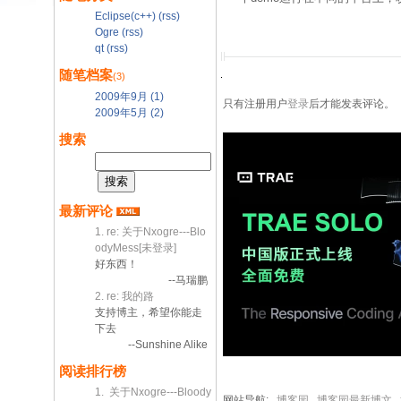
Eclipse(c++)
(rss)
Ogre
(rss)
qt
(rss)
随笔档案
(3)
2009年9月 (1)
只有注册用户
登录
后才能发表评论。
2009年5月 (2)
搜索
最新评论
1. re: 关于Nxogre---Blo
odyMess[未登录]
好东西！
--马瑞鹏
2. re: 我的路
支持博主，希望你能走
下去
--Sunshine Alike
阅读排行榜
1. 关于Nxogre---Bloody
网站导航:
博客园
博客园最新博文