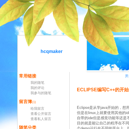
hcqmaker
常用链接
开
我的随笔
我的评论
ECLIPSE编写C++的开始
我参与的随笔
留言簿
(1)
Eclipse是从学java开始的
给我留言
但是在linux上就要使用其他的
查看公开留言
自带的ide但是感觉功能等还是不
查看私人留言
目的就是能让自己的程序在不同的平台
随笔分类
个demo运行在不同的平台上