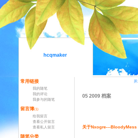
hcqmaker
常用链接
开
我的随笔
我的评论
05 2009 档案
我参与的随笔
留言簿
(1)
给我留言
查看公开留言
关于Nxogre---BloodyMess
查看私人留言
随笔分类