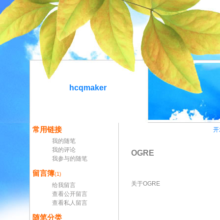
hcqmaker
常用链接
开
我的随笔
我的评论
OGRE
我参与的随笔
留言簿
(1)
关于OGRE
给我留言
查看公开留言
查看私人留言
随笔分类