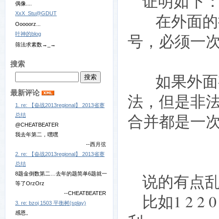
证明如下
偶像....
XxX_Stu@GDUT
在外面的括
Ooooorz...
叶神的blog
号，必须一
筛法求素数→_→
搜索
如果外面有
最新评论
法，但是非
1. re: 【奋战2013regional】 2013省赛
合并都是一
总结
@CHEATBEATER
我去年第二，嘿嘿
--西月弦
2. re: 【奋战2013regional】 2013省赛
总结
8题金倒数第二…去年的题简单6题就一
说的有点乱。
等了OrzOrz
--CHEATBEATER
比如1 2 2 
3. re: bzoj 1503 平衡树(splay)
感恩。