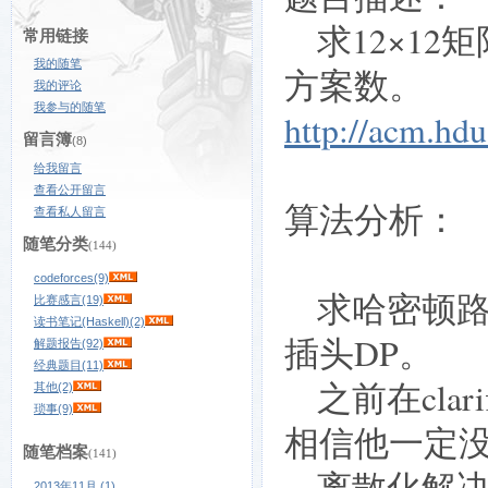
求12×12
常用链接
我的随笔
方案数。
我的评论
我参与的随笔
http://acm.hd
留言簿
(8)
给我留言
查看公开留言
算法分析：
查看私人留言
随笔分类
(144)
codeforces(9)
求哈密顿路
比赛感言(19)
读书笔记(Haskell)(2)
插头DP。
解题报告(92)
经典题目(11)
之前在clar
其他(2)
琐事(9)
相信他一定没刷过
随笔档案
(141)
离散化解决
2013年11月 (1)