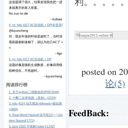
利。。。。
这道题调了很久，结果发现我也把一进
来就离开的算入答案。
No zuo no die
--kufaaa
4. re: hdu 4117 AC自动机 + DP[未登录]
@luyuncheng
tianjin2012-online H
对，我去年做的时候是超时了，当时清
晨刷题都刷迷糊了，误以为自己AC了 =
=
--figo
5. re: hdu 4117 AC自动机 + DP
这题好像是随机生成数据，好像得用线
posted on 2
段树优化，不然超时。
--luyuncheng
论(5)
阅读排行榜
1. 关于python二维数组的声明(2548)
2. 十翻二运算电路（原创）(2219)
3. hdu 4114 动态规划+bitmask+最短路
FeedBack:
(1869)
4. Real World Haskell 读书笔记(一) Ge
tting Started(1772)
5. bzoj 1503 平衡树(splay)(1742)