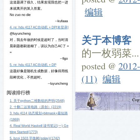
这道题调了很久，结果发现我也把一进
编辑
来就离开的算入答案。
No zuo no die
--kufaaa
4. re: hdu 4117 AC自动机 + DP[未登录]
@luyuncheng
关于本博客
对，我去年做的时候是超时了，当时清
晨刷题都刷迷糊了，误以为自己AC了 =
的一枚弱菜... 
=
--figo
posted @
2012-
5. re: hdu 4117 AC自动机 + DP
这题好像是随机生成数据，好像得用线
(11)
编辑
段树优化，不然超时。
--luyuncheng
阅读排行榜
Cop
1. 关于python二维数组的声明(2548)
2. 十翻二运算电路（原创）(2219)
3. hdu 4114 动态规划+bitmask+最短路
(1869)
4. Real World Haskell 读书笔记(一) Ge
tting Started(1773)
5. bzoj 1503 平衡树(splay)(1742)