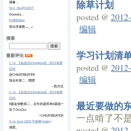
除草计划
偶像....
XxX_Stu@GDUT
posted @
2012-
Ooooorz...
叶神的blog
编辑
筛法求素数→_→
搜索
学习计划清
最新评论
1. re: 【奋战2013regional】 2013省赛
posted @
2012-
总结
@CHEATBEATER
编辑
我去年第二，嘿嘿
--西月弦
2. re: 【奋战2013regional】 2013省赛
总结
最近要做的
8题金倒数第二…去年的题简单6题就一
等了OrzOrz
一点啃了不是
--CHEATBEATER
3. re: bzoj 1503 平衡树(splay)
posted @
2012-
感恩。