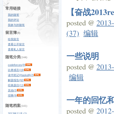
【奋战2013re
常用链接
我的随笔
posted @
2013-
我的评论
我参与的随笔
(37)
编辑
留言簿
(8)
给我留言
查看公开留言
查看私人留言
一些说明
随笔分类
(144)
posted @
2013-
codeforces(9)
比赛感言(19)
编辑
读书笔记(Haskell)(2)
解题报告(92)
经典题目(11)
其他(2)
琐事(9)
一年的回忆
随笔档案
(141)
posted @
2012-
2013年11月 (1)