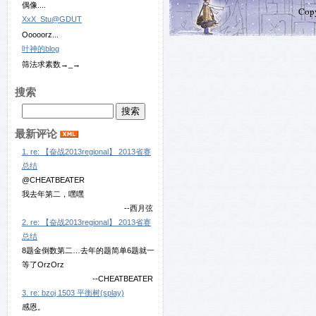
偶像....
Cop
XxX_Stu@GDUT
Ooooorz...
叶神的blog
筛法求素数→_→
搜索
最新评论
1. re: 【奋战2013regional】 2013省赛
总结
@CHEATBEATER
我去年第二，嘿嘿
--西月弦
2. re: 【奋战2013regional】 2013省赛
总结
8题金倒数第二…去年的题简单6题就一
等了OrzOrz
--CHEATBEATER
3. re: bzoj 1503 平衡树(splay)
感恩。