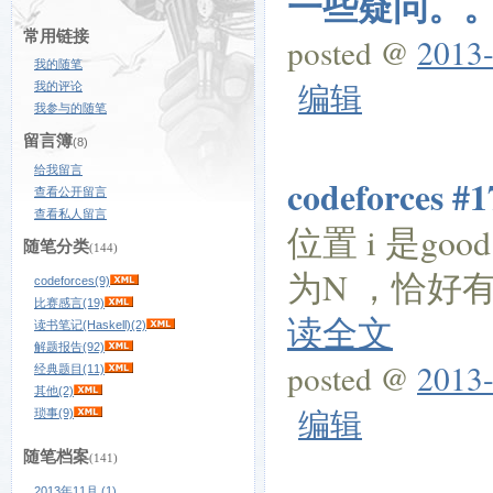
一些疑问。
常用链接
posted @
2013-
我的随笔
编辑
我的评论
我参与的随笔
留言簿
(8)
给我留言
codeforces #1
查看公开留言
查看私人留言
位置 i 是good
随笔分类
(144)
为N ，恰好
codeforces(9)
比赛感言(19)
读全文
读书笔记(Haskell)(2)
解题报告(92)
posted @
2013-
经典题目(11)
其他(2)
编辑
琐事(9)
随笔档案
(141)
2013年11月 (1)