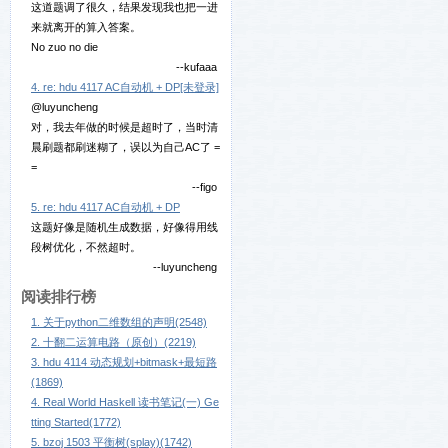
这道题调了很久，结果发现我也把一进
来就离开的算入答案。
No zuo no die
--kufaaa
4. re: hdu 4117 AC自动机 + DP[未登录]
@luyuncheng
对，我去年做的时候是超时了，当时清
晨刷题都刷迷糊了，误以为自己AC了 =
=
--figo
5. re: hdu 4117 AC自动机 + DP
这题好像是随机生成数据，好像得用线
段树优化，不然超时。
--luyuncheng
阅读排行榜
1. 关于python二维数组的声明(2548)
2. 十翻二运算电路（原创）(2219)
3. hdu 4114 动态规划+bitmask+最短路
(1869)
4. Real World Haskell 读书笔记(一) Ge
tting Started(1772)
5. bzoj 1503 平衡树(splay)(1742)