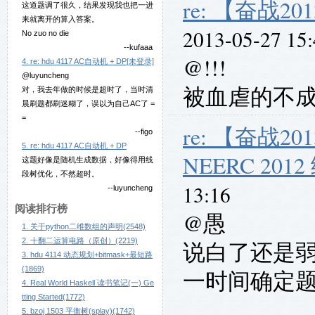
re: 【奋战201
这道题调了很久，结果发现我也把一进
来就离开的算入答案。
2013-05-27 15
No zuo no die
--kufaaa
@!!!
4. re: hdu 4117 AC自动机 + DP[未登录]
@luyuncheng
被血虐的不
对，我去年做的时候是超时了，当时清
晨刷题都刷迷糊了，误以为自己AC了 =
=
re: 【奋战2
--figo
5. re: hdu 4117 AC自动机 + DP
NEERC 20
这题好像是随机生成数据，好像得用线
段树优化，不然超时。
13:16
--luyuncheng
阅读排行榜
@愚
1. 关于python二维数组的声明(2548)
2. 十翻二运算电路（原创）(2219)
说白了还是弱
3. hdu 4114 动态规划+bitmask+最短路
(1869)
一时间确定
4. Real World Haskell 读书笔记(一) Ge
tting Started(1772)
5. bzoj 1503 平衡树(splay)(1742)