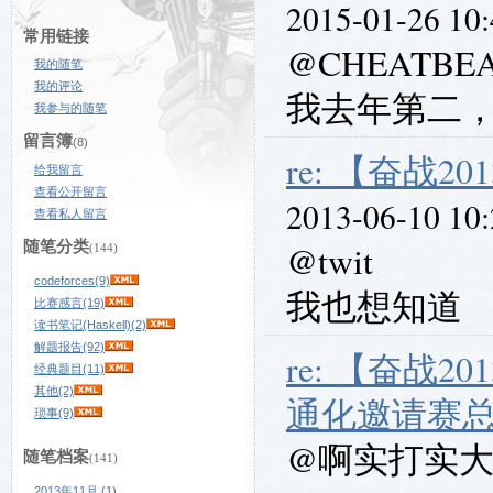
2015-01-26 10
常用链接
@CHEATBE
我的随笔
我的评论
我去年第二
我参与的随笔
留言簿
(8)
re: 【奋战20
给我留言
查看公开留言
2013-06-10 10
查看私人留言
随笔分类
@twit
(144)
codeforces(9)
我也想知道
比赛感言(19)
读书笔记(Haskell)(2)
解题报告(92)
re: 【奋战20
经典题目(11)
其他(2)
通化邀请赛
琐事(9)
@啊实打实
随笔档案
(141)
2013年11月 (1)