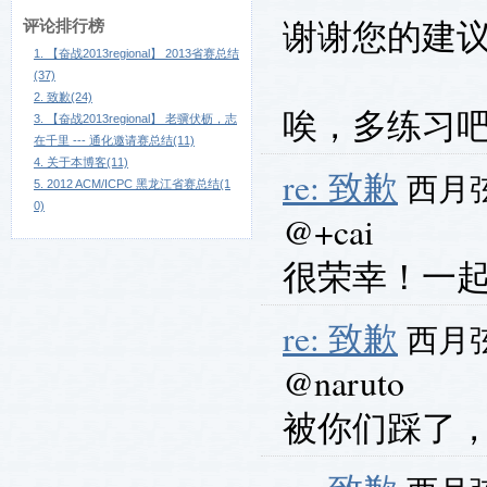
谢谢您的建
评论排行榜
1. 【奋战2013regional】 2013省赛总结
(37)
2. 致歉(24)
唉，多练习
3. 【奋战2013regional】 老骥伏枥，志
在千里 --- 通化邀请赛总结(11)
4. 关于本博客(11)
re: 致歉
西月弦 
5. 2012 ACM/ICPC 黑龙江省赛总结(1
0)
@+cai
很荣幸！一
re: 致歉
西月弦 
@naruto
被你们踩了