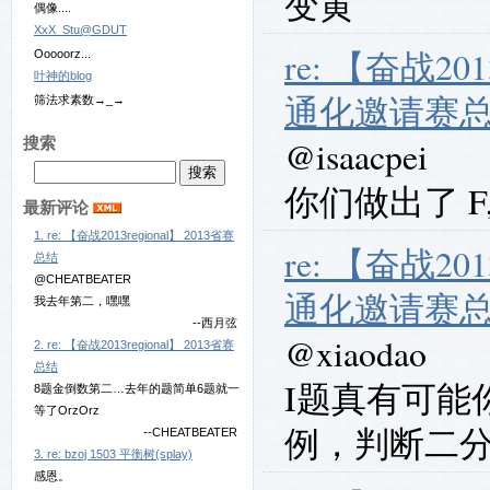
变黄
偶像....
XxX_Stu@GDUT
re: 【奋战20
Ooooorz...
叶神的blog
通化邀请赛
筛法求素数→_→
@isaacpei
搜索
你们做出了 F, 
最新评论
1. re: 【奋战2013regional】 2013省赛
re: 【奋战20
总结
@CHEATBEATER
通化邀请赛
我去年第二，嘿嘿
--西月弦
@xiaodao
2. re: 【奋战2013regional】 2013省赛
总结
I题真有可能
8题金倒数第二…去年的题简单6题就一
等了OrzOrz
例，判断二
--CHEATBEATER
3. re: bzoj 1503 平衡树(splay)
感恩。