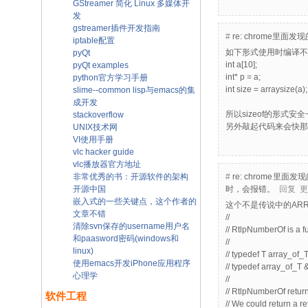
GStreamer 简化 Linux 多媒体开
发
gstreamer插件开发指南
#
re: chrome
iptable配置
如下形式使用时编译不
pyQt
int a[10];
pyQt examples
int* p = a;
python官方学习手册
int size = arraysize(a);
slime--common lisp与emacs的集
成开发
所以sizeof的形式安全一
stackoverflow
另外敲起代码来会快那
UNIX技术网
VI使用手册
vlc hacker guide
vlc播放器官方地址
非常优秀的书：开源软件的架构
#
re: chrome
开源中国
时，会报错。
回复
更
嵌入式的一些关键点，这个作者的
这个不是传说中的ARRA
文章不错
//
清除svn保存的username用户名
// RtlpNumberOf is a fu
和paasword密码(windows和
//
linux)
// typedef T array_of_T
使用emacs开发iPhone应用程序
// typedef array_of_T
心理学
//
// RtlpNumberOf return
软件工程
// We could return a r