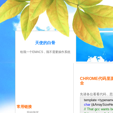
天使的白骨
给我一个EMACS，我不需要操作系统
CHROME代码
全
先请各位看看代码，思
template
<
typename
char
(
&
ArraySizeHel
常用链接
//
That gcc wants bo
我的随笔