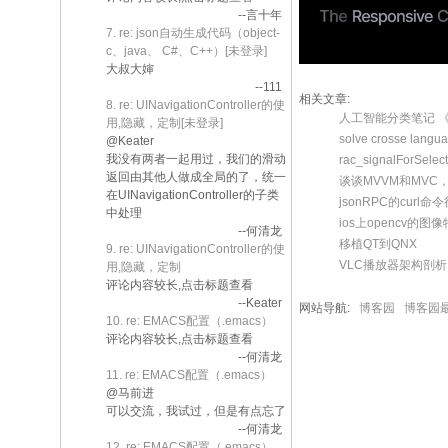
--言十年
7. re: json自动生成代码（object-
c、java、 C#、C++）[未登录]
大叔大婶
--111
相关文章:
8. re: UINavigationController的使
人工智能分类笔记 《
用,隐藏，定制[未登录]
solve crosse langua
@Keater
我没有两者一起用过，我们的滑动
rac_signalForSelect
返回由其他人做成全局的了，统一
谈谈MVVM和MVC，使
在UINavigationController的子类
jsonRPC的curl命
中处理
ios上opencv
--何清龙
移植QT到QNX
9. re: UINavigationController的使
VLC播放器架构剖析
用,隐藏，定制
评论内容较长,点击标题查看
--Keater
网站导航:
博客园
博客园
10. re: EMACS配置（.emacs）
评论内容较长,点击标题查看
--何清龙
11. re: EMACS配置（.emacs）
@马前进
可以交流，我试过，但是有点忘了
--何清龙
12. re: EMACS配置（.emacs）