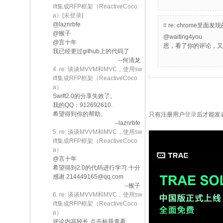
ift集成RFP框架（ReactiveCoco
a）[未登录]
@laznrbfe
#
re: chrome
@猴子
@waiting4you
@言十年
恩，看了你的评论，又
我已经更过github上的代码了
--何清龙
4. re: 谈谈MVVM和MVC，使用sw
ift集成RFP框架（ReactiveCoco
a）
Swift2.0的分享失效了。
我的QQ：912692610.
希望得到你的帮助。
只有注册用户
登录
后才能发
--laznrbfe
5. re: 谈谈MVVM和MVC，使用sw
ift集成RFP框架（ReactiveCoco
a）
@言十年
希望得到2.0的代码进行学习.十分
感谢.214449165@qq.com
--猴子
6. re: 谈谈MVVM和MVC，使用sw
ift集成RFP框架（ReactiveCoco
a）
评论内容较长,点击标题查看