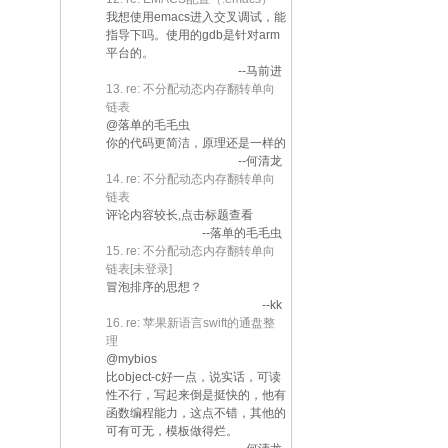
我想使用emacs进入交叉调试，能
指导下吗。使用的gdb是针对arm
平台的。
--马前进
13. re: 不分配动态内存翻转单向
链表
@落单的毛毛虫
你的代码更简洁，原理还是一样的
--何清龙
14. re: 不分配动态内存翻转单向
链表
评论内容较长,点击标题查看
--落单的毛毛虫
15. re: 不分配动态内存翻转单向
链表[未登录]
冒泡排序的思想？
--kk
16. re: 苹果新语言swift的通盘整
理
@mybios
比object-c好一点，说实话，可读
性不行，写起来倒是挺快的，他有
函数编程能力，这点不错，其他的
可有可无，模板做得烂。