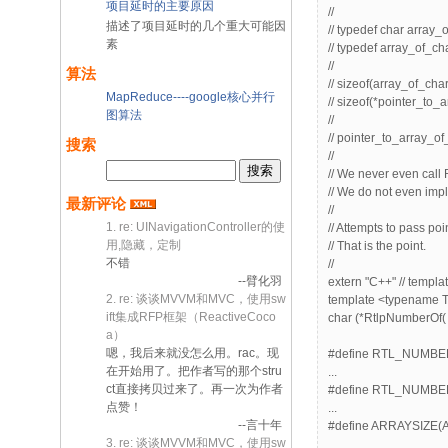
项目延时的主要原因
//
描述了项目延时的几个重大可能因
// typedef char array_
素
// typedef array_of_ch
//
算法
// sizeof(array_of_cha
MapReduce----google核心并行
// sizeof(*pointer_to_
图算法
//
// pointer_to_array_o
搜索
//
// We never even call 
// We do not even imp
最新评论
//
1. re: UINavigationController的使
// Attempts to pass poi
用,隐藏，定制
// That is the point.
不错
//
--臂化羽
extern "C++" // templa
2. re: 谈谈MVVM和MVC，使用sw
template <typename T,
ift集成RFP框架（ReactiveCoco
char (*RtlpNumberOf(
a）
嗯，我后来就没怎么用。rac。现
#define RTL_NUMBER_
在开始用了。把作者写的那个stru
...
ct直接拷贝过来了。再一次为作者
#define RTL_NUMB
点赞！
...
--言十年
#define ARRAYSIZE
3. re: 谈谈MVVM和MVC，使用sw