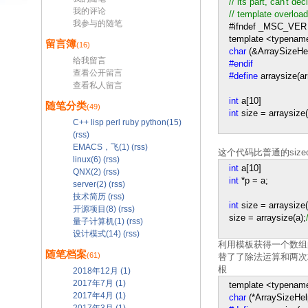
//
its part, can't de
我的评论
//
template overloads:
我参与的随笔
#ifndef _MSC_VER
template
<
typename
留言簿
(16)
char
(
&
ArraySizeHe
给我留言
#endif
查看公开留言
#define
arraysize(ar
查看私人留言
int
a[
10
]
随笔分类
(49)
int
size
=
arraysize(
C++ lisp perl ruby python(15)
(rss)
EMACS，飞(1)
(rss)
这个代码比普通的sizeo
linux(6)
(rss)
int
a[
10
]
QNX(2)
(rss)
int
*
p
=
a;
server(2)
(rss)
技术简历
(rss)
int
size
=
arraysize(
开源项目(8)
(rss)
size
=
arraysize(a);
量子计算机(1)
(rss)
设计模式(14)
(rss)
利用模板获得一个数组的
随笔档案
(61)
替了了除法运算和两次求
根
2018年12月 (1)
2017年7月 (1)
template
<
typename
2017年4月 (1)
char
(
*
ArraySizeHel