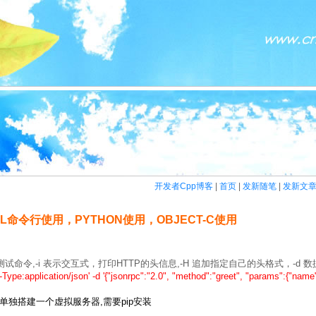
开发者Cpp博客
|
首页
|
发新随笔
|
发新文
RL命令行使用，PYTHON使用，OBJECT-C使用
测试命令,-i 表示交互式，打印HTTP的头信息,-H 追加指定自己的头格式，-d 数
t-Type:application/json' -d '{"jsonrpc":"2.0", "method":"greet", "params":{"name
好单独搭建一个虚拟服务器,需要pip安装