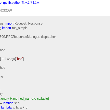
sonrpclib,python要求2.7 版本
这里
找到.
ers
import
Request, Response
ng
import
run_simple
SONRPCResponseManager, dispatcher
thod
] + kwargs[
"
bar
"
]
thod
me
n
t):
tionary {<method_name>: callable}
 =
lambda
s: s
=
lambda
a, b: a + b