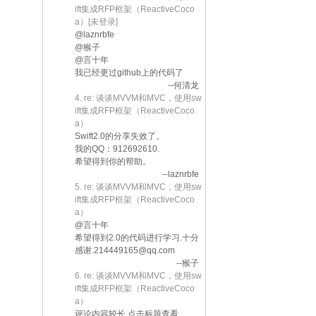
ift集成RFP框架（ReactiveCoco
a）[未登录]
@laznrbfe
@猴子
@言十年
我已经更过github上的代码了
--何清龙
4. re: 谈谈MVVM和MVC，使用sw
ift集成RFP框架（ReactiveCoco
a）
Swift2.0的分享失效了。
我的QQ：912692610.
希望得到你的帮助。
--laznrbfe
5. re: 谈谈MVVM和MVC，使用sw
ift集成RFP框架（ReactiveCoco
a）
@言十年
希望得到2.0的代码进行学习.十分
感谢.214449165@qq.com
--猴子
6. re: 谈谈MVVM和MVC，使用sw
ift集成RFP框架（ReactiveCoco
a）
评论内容较长,点击标题查看