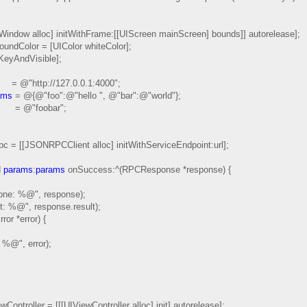
indow alloc] initWithFrame:[[UIScreen mainScreen] bounds]] autorelease];
ndColor = [UIColor whiteColor];
eyAndVisible];
"http://127.0.0.1:4000";
ams
= @{@"foo":@"hello ", @"bar":@"world"};
 = @"foobar";
= [[JSONRPCClient alloc] initWithServiceEndpoint:url];
d
params
:
params
onSuccess:^(RPCResponse *response) {
 %@", response);
@", response.result);
or *error) {
@", error);
ontroller = [[[UIViewController alloc] init] autorelease];