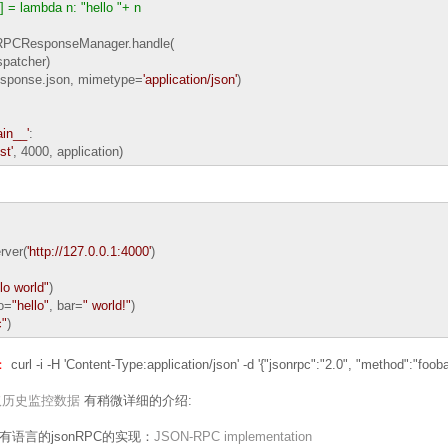
] = lambda n: "hello "+ n
CResponseManager.handle(
patcher)
sponse.json, mimetype=
'
application/json
'
)
in__
'
:
st
'
, 4000, application)
rver(
'
http://127.0.0.1:4000
'
)
lo world
"
)
oo=
"
hello
"
, bar=
"
world!
"
)
c
"
)
试：
curl -i -H 'Content-Type:application/json' -d '{"jsonrpc":"2.0", "method":"fooba
I获取历史监控数据
有稍微详细的介绍:
语言的jsonRPC的实现：
JSON-RPC implementation