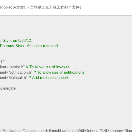
object-c实例:（当然要去先下载工程那个文件）
Styrk on 8/28/12.
Rasmus Styrk. All rights reserved.
.h"
ient+Invoke.h"
//
To allow use of invokes
ent+Notification.h"
//
To allow use of notifications
ent+Multicall.h"
//
Add multicall support
Delegate
UIApplication *)application didFinishLaunchingWithOptions:(NSDictionary *)l