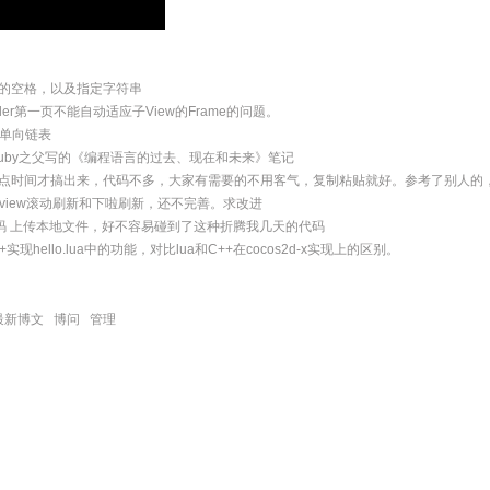
ng首尾的空格，以及指定字符串
troller第一页不能自动适应子View的Frame的问题。
单向链表
ruby之父写的《编程语言的过去、现在和未来》笔记
了点时间才搞出来，代码不多，大家有需要的不用客气，复制粘贴就好。参考了别人的
elview滚动刷新和下啦刷新，还不完善。求改进
rl c++代码 上传本地文件，好不容易碰到了这种折腾我几天的代码
++实现hello.lua中的功能，对比lua和C++在cocos2d-x实现上的区别。
最新博文
博问
管理