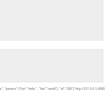
r", "params":{"foo":"hello ", "bar":"world"}, "id":"200"}' http://127.0.0.1:4000