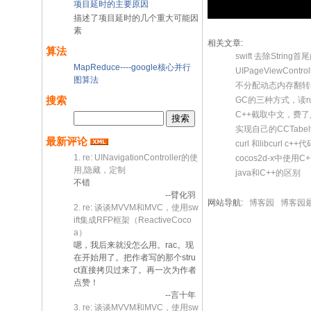
项目延时的主要原因
描述了项目延时的几个重大可能因
素
相关文章:
算法
swift 去除Stri
MapReduce----google核心并行
UIPageViewCon
图算法
不分配动态内存翻转
搜索
GC的三种方式，读
C++截取中文，费
实现自己的CCTab
最新评论
curl 和libcu
1. re: UINavigationController的使
cocos2d-x中使用C
用,隐藏，定制
java和C++的区别
不错
--臂化羽
网站导航:
博客园
博客园
2. re: 谈谈MVVM和MVC，使用sw
ift集成RFP框架（ReactiveCoco
a）
嗯，我后来就没怎么用。rac。现
在开始用了。把作者写的那个stru
ct直接拷贝过来了。再一次为作者
点赞！
--言十年
3. re: 谈谈MVVM和MVC，使用sw