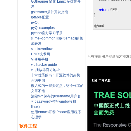
GStreamer 简化 Linux 多媒体开
发
return
YES;
gstreamer插件开发指南
}
iptable配置
pyQt
@end
pyQt examples
python官方学习手册
slime--common lisp与emacs的集
成开发
stackoverflow
UNIX技术网
只有注册用户
登录
后才能发
VI使用手册
vlc hacker guide
vlc播放器官方地址
非常优秀的书：开源软件的架构
开源中国
嵌入式的一些关键点，这个作者的
文章不错
清除svn保存的username用户名
和paasword密码(windows和
linux)
使用emacs开发iPhone应用程序
心理学
软件工程