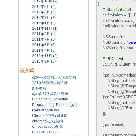
2012年10月 (2)
{
2012年9月 (1)
//
Standard stuff
2012年8月 (2)
self.window = [[[UIW
2012年3月 (2)
self.window.backgrou
2012年1月 (1)
[self.window makeK
2011年11月 (1)
2011年9月 (1)
NSString *url = @
2011年7月 (1)
NSDictionary *
par
2011年6月 (3)
NSString *method
2011年4月 (1)
2010年11月 (2)
//
RPC Test
2010年9月 (1)
JSONRPCClient *rpc 
嵌入式
[rpc invoke:metho
媒体播放器的三大底层架构
NSLog(method);
101条计算机经典语录
NSLog(@"Respone:
ajax教程
NSLog(@"Result: %
ajax向服务器发送请求
} onFailure:^(RPCErr
Biologically Motivated
NSLog(method);
Programming Technology for
NSLog(@"Error: %
Robust Systems
}];
Chrome的进程间通信
chrome多进程架构
[rpc release];
emacs cscope配置
emacser cedet
self.window.rootViewC