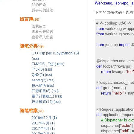
Werkzeug,
json-rpc,
j
我的评论
我参与的随笔
下面的两份代码可以在
留言簿
(16)
# -*- coding: utf-8 -*-
给我留言
from
werkzeug.wrapp
查看公开留言
from
werkzeug.servi
查看私人留言
from
jsonrpc
import
J
随笔分类
(49)
C++ lisp perl ruby python(15)
(rss)
@dispatcher.add_me
EMACS，飞(1)
(rss)
def
foobar(**kwargs):
linux(6)
(rss)
return
kwargs[
"
foo
"
QNX(2)
(rss)
server(2)
(rss)
@dispatcher.add_me
技术简历
(rss)
def
greet( name ):
开源项目(8)
(rss)
return
"
hello
"
+ na
量子计算机(1)
(rss)
设计模式(14)
(rss)
@Request.applicatio
随笔档案
(61)
def
application(reques
2018年12月 (1)
#
Dispatcher is dic
2017年7月 (1)
dispatcher[
"
echo
"
]
2017年4月 (1)
dispatcher[
"
add
"
] 