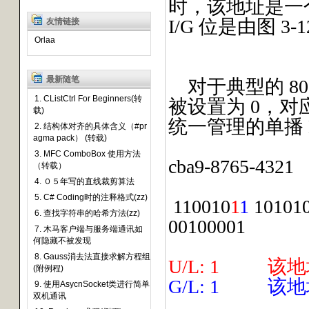
时，该地址是一
I/G 位是由图 3-
友情链接
Orlaa
最新随笔
对于典型的 80
1. CListCtrl For Beginners(转
被设置为 0，对
载)
统一管理的单播 
2. 结构体对齐的具体含义（#pr
agma pack） (转载)
3. MFC ComboBox 使用方法
cba9-8765-4321
（转载）
4. ０５年写的直线裁剪算法
5. C# Coding时的注释格式(zz)
110010
1
1
101010
6. 查找字符串的哈希方法(zz)
00100001
7. 木马客户端与服务端通讯如
何隐藏不被发现
8. Gauss消去法直接求解方程组
U/L: 1
该地
(附例程)
G/L: 1
该地
9. 使用AsycnSocket类进行简单
双机通讯