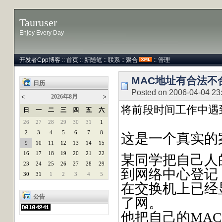
Tauruser
Enjoy Every Day
开发者Cpp博客
::
首页
::
新随笔
::
联系
::
聚合
::
管理
MAC地址有合法不
日历
Posted on 2006-04-04 23
2026年8月
<
>
将前段时间工作中遇
日
一
二
三
四
五
六
26
27
28
29
30
31
1
2
3
4
5
6
7
8
这是一个真实的
9
10
11
12
13
14
15
16
17
18
19
20
21
22
某同学把自己人的MA
23
24
25
26
27
28
29
到网络中心登记，
30
31
1
2
3
4
5
在交换机上已经
公告
了网。
他把自己的MAC