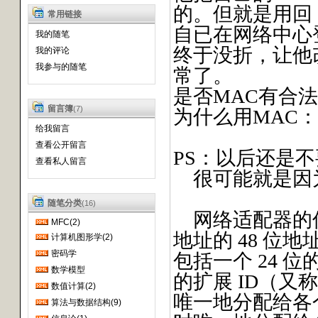
的。但就是用回
常用链接
自已在网络中心登
我的随笔
终于没折，让他
我的评论
我参与的随笔
常了。
是否MAC有合
留言簿
(7)
为什么用MAC：C
给我留言
查看公开留言
PS：以后还是
查看私人留言
很可能就是因
随笔分类
(16)
网络适配器的传
MFC(2)
地址的 48 位地
计算机图形学(2)
密码学
包括一个 24 位
数学模型
的扩展 ID（又称
数值计算(2)
唯一地分配给各个
算法与数据结构(9)