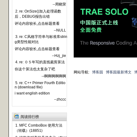
--周晓荣
2. re: OnSize()加入处理函数
后，DEBUG报告出错
评论内容较长,点击标题查看
--NULL
3. re: C风格字符串与标准库strin
g类型性能对比
评论内容较长,点击标题查看
--Hzj_jie
4. re: ０５年写的直线裁剪算法
你这个算法也太复杂了吧
网站导航:
博客园
博客园最新博文
--啊啊啊啊啊啊
5. re: C++ Primer Fourth Editio
n (download file)
i want english edition
--zhccc
阅读排行榜
1. MFC ComboBox 使用方法
（转载）(18851)