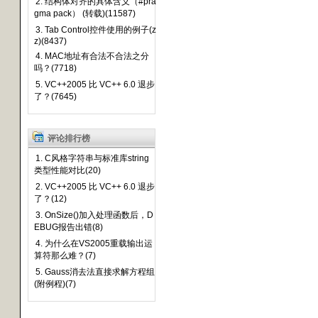
2. 结构体对齐的具体含义（#pra
gma pack） (转载)(11587)
3. Tab Control控件使用的例子(z
z)(8437)
4. MAC地址有合法不合法之分
吗？(7718)
5. VC++2005 比 VC++ 6.0 退步
了？(7645)
评论排行榜
1. C风格字符串与标准库string
类型性能对比(20)
2. VC++2005 比 VC++ 6.0 退步
了？(12)
3. OnSize()加入处理函数后，D
EBUG报告出错(8)
4. 为什么在VS2005重载输出运
算符那么难？(7)
5. Gauss消去法直接求解方程组
(附例程)(7)