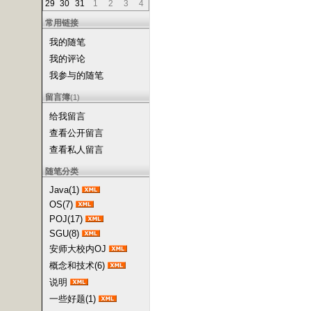
29
30
31
1
2
3
4
常用链接
我的随笔
我的评论
我参与的随笔
留言簿
(1)
给我留言
查看公开留言
查看私人留言
随笔分类
Java(1)
OS(7)
POJ(17)
SGU(8)
安师大校内OJ
概念和技术(6)
说明
一些好题(1)