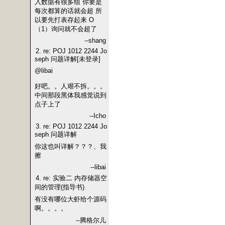
入数据有很多组 你要是
每次都算的话就会超 所
以要先打表存起来 O
（1）询问就不会超了
--shang
2. re: POJ 1012 2244 Jo
seph 问题详解[未登录]
@libai
好吧。。人艰不拆。。。
中间那段黑体我感觉说到
点子上了
--Icho
3. re: POJ 1012 2244 Jo
seph 问题详解
你这也叫详解？？？、我
擦
--libai
4. re: 实验二 内存储器空
间的管理(指导书)
有没有哪位大虾给个源码
啊。。。。
--腾格尔儿