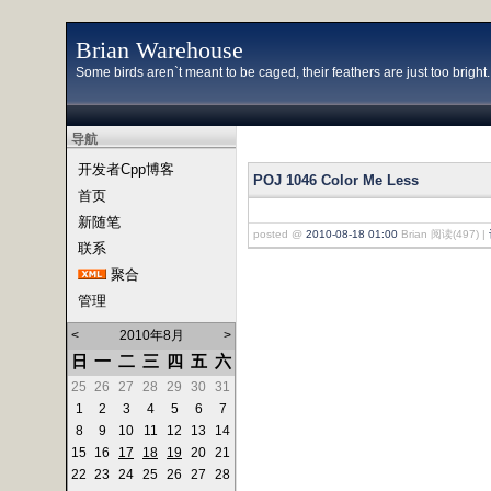
Brian Warehouse
Some birds aren`t meant to be caged, their feathers are just too bright...
导航
开发者Cpp博客
POJ 1046 Color Me Less
首页
新随笔
posted @
2010-08-18 01:00
Brian 阅读(497) |
联系
聚合
管理
<
2010年8月
>
日
一
二
三
四
五
六
25
26
27
28
29
30
31
1
2
3
4
5
6
7
8
9
10
11
12
13
14
15
16
17
18
19
20
21
22
23
24
25
26
27
28