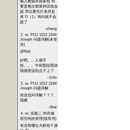
输入数据有很多组 你
要是每次都算的话就会
超 所以要先打表存起
来 O（1）询问就不会
超了
--shang
2. re: POJ 1012 2244
Joseph 问题详解[未登
录]
@libai
好吧。。人艰不
拆。。。中间那段黑体
我感觉说到点子上了
--Icho
3. re: POJ 1012 2244
Joseph 问题详解
你这也叫详解？？？、
我擦
--libai
4. re: 实验二 内存储
器空间的管理(指导书)
有没有哪位大虾给个源