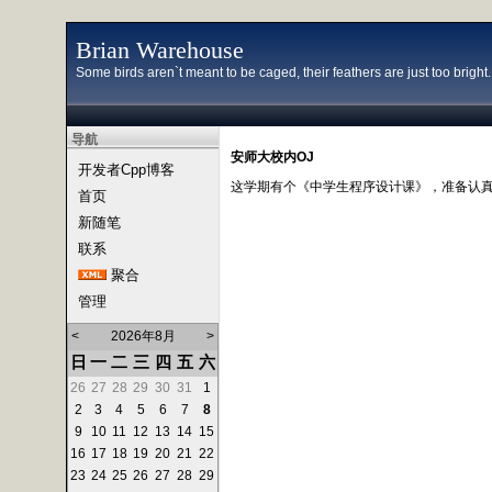
Brian Warehouse
Some birds aren`t meant to be caged, their feathers are just too bright...
导航
安师大校内OJ
开发者Cpp博客
这学期有个《中学生程序设计课》，准备认
首页
新随笔
联系
聚合
管理
<
2026年8月
>
日
一
二
三
四
五
六
26
27
28
29
30
31
1
2
3
4
5
6
7
8
9
10
11
12
13
14
15
16
17
18
19
20
21
22
23
24
25
26
27
28
29