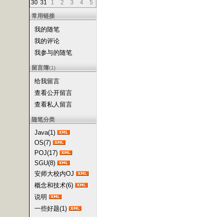
30
31
1
2
3
4
5
常用链接
我的随笔
我的评论
我参与的随笔
留言簿
(1)
给我留言
查看公开留言
查看私人留言
随笔分类
Java(1)
OS(7)
POJ(17)
SGU(8)
安师大校内OJ
概念和技术(6)
说明
一些好题(1)