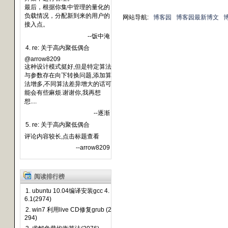
最后，根据你集中管理的量化的
负载情况，分配新到来的用户的
网站导航:
博客园
博客园最新博文
接入点。
--饭中淹
4. re: 关于高内聚低偶合
@arrow8209
这种设计模式挺好,但是特定算法
与参数存在向下转换问题,添加算
法增多,不同算法差异增大的话可
能会有些麻烦.谢谢你,我再想
想....
--逐渐
5. re: 关于高内聚低偶合
评论内容较长,点击标题查看
--arrow8209
阅读排行榜
1. ubuntu 10.04编译安装gcc 4.
6.1(2974)
2. win7 利用live CD修复grub (2
294)