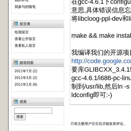
我的评论
在gcc-4.6.1下config
我参与的随笔
意思,具体错误信息忘了),我
将libcloog-ppl-dev和
留言簿
给我留言
make && make inst
查看公开留言
查看私人留言
我编译我们的开源项目stu
http://code.google.co
随笔档案
要库GLIBCXX_3.4.
2011年7月 (2)
gcc-4.6.1/i686-pc-lin
2011年3月 (2)
2011年1月 (6)
制到/usr/lib,然后ln -s 
ldconfig即可:-)
搜索
只有注册用户
登录
后才能发表评论。