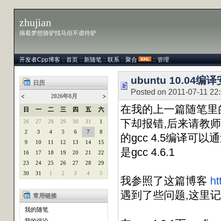
zhujian
揣着梦想骑驴找马但不虐待驴
开发者Cpp博客
::
首页
::
新随笔
::
联系
::
聚合
::
管理
ubuntu 10.04编译
日历
Posted on 2011-07-11 22
2026年8月
<
>
在我的上一篇随笔里的模
日
一
二
三
四
五
六
下却报错,后来请教师
26
27
28
29
30
31
1
2
3
4
5
6
7
8
的gcc 4.5编译可
9
10
11
12
13
14
15
是gcc 4.6.1
16
17
18
19
20
21
22
23
24
25
26
27
28
29
30
31
1
2
3
4
5
我参照了这篇博客
ht
遇到了些问题,这里记
常用链接
我的随笔