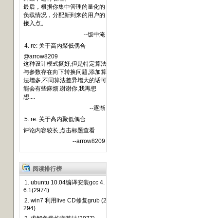
最后，根据你集中管理的量化的
负载情况，分配新到来的用户的
接入点。
--饭中淹
4. re: 关于高内聚低偶合
@arrow8209
这种设计模式挺好,但是特定算法
与参数存在向下转换问题,添加算
法增多,不同算法差异增大的话可
能会有些麻烦.谢谢你,我再想
想....
--逐渐
5. re: 关于高内聚低偶合
评论内容较长,点击标题查看
--arrow8209
阅读排行榜
1. ubuntu 10.04编译安装gcc 4.
6.1(2974)
2. win7 利用live CD修复grub (2
294)