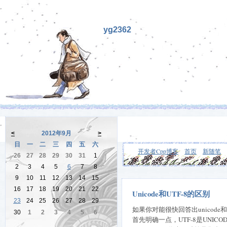
yg2362
<
2012年9月
>
日
一
二
三
四
五
六
开发者Cpp博客
首页
新随笔
26
27
28
29
30
31
1
2
3
4
5
6
7
8
9
10
11
12
13
14
15
16
17
18
19
20
21
22
Unicode和UTF-8的区别
23
24
25
26
27
28
29
如果你对能很快回答出unico
30
1
2
3
4
5
6
首先明确一点，UTF-8是UNIC