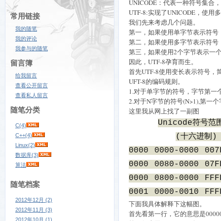
UNICODE：代表一种符号集
UTF-8:实现了UNICODE，
常用链接
我们先来考虑几个问题。
我的随笔
第一，如果使用单字节表示符号
我的评论
第二，如果使用多字节表示符号
我参与的随笔
第三，如果使用2个字节表示一个
因此，UTF-8孕育而生。
留言簿
首先UTF-8使用变长表示符
给我留言
UFT-8的编码规则。
查看公开留言
1.对于单字节的符号，字节第一个为
查看私人留言
2.对于N字节的符号(N>1),第
随笔分类
这里我从网上找了一副图
Unicode符号范
C(4)
C++(4)
(十六进制)
Linux(2)
0000 0000-0000 00
数据库(3)
0000 0080-0000 07F
算法
0000 0800-0000 FFF
随笔档案
0001 0000-0010 FFF
2012年12月 (2)
下面我具体解释下这幅图。
2012年11月 (3)
首先看第一行，它的意思是000000
2012年10月 (1)