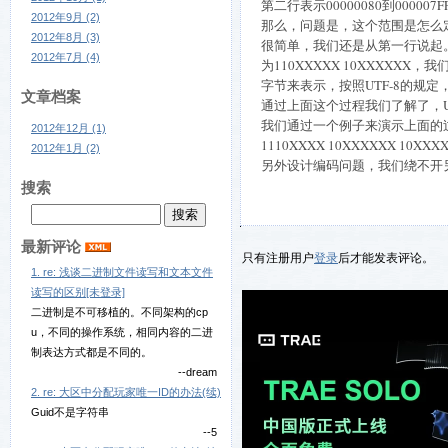
第二行表示00000080到00000
2012年9月 (2)
那么，问题是，这个范围是怎么
2012年8月 (3)
很简单，我们还是从第一行说起。0
2012年7月 (4)
为110XXXXX 10XXXXX
字节来表示，按照UTF-8的规定，1
文章档案
通过上面这个过程我们了解了，UNI
我们通过一个例子来演示上面的过程。
2012年12月 (1)
1110XXXX 10XXXXXX 10X
2012年1月 (2)
另外设计编码问题，我们绕不开
搜索
最新评论
只有注册用户
登录
后才能发表评论。
1. re: 浅谈二进制文件读写和文本文件
读写的区别[未登录]
二进制是不可移植的。不同架构的cp
u，不同的操作系统，相同内容的二进
制表达方式都是不同的。
--dream
2. re: 大区中分配玩家唯一ID的办法(续)
Guid不是字符串
--5