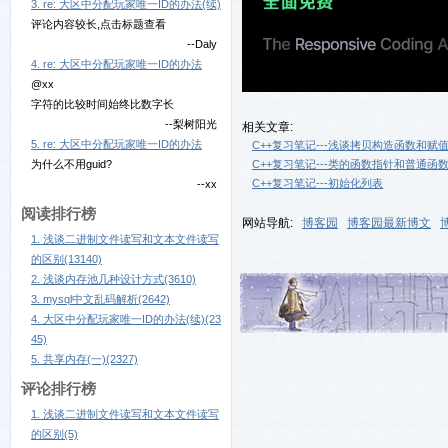
3. re: 大区中分配玩家唯一ID的办法(续)
评论内容较长,点击标题查看
--Daly
4. re: 大区中分配玩家唯一ID的办法
@xx
字符的比较时间始终比数字长
--梨树阳光
相关文章:
5. re: 大区中分配玩家唯一ID的办法
C++复习笔记---浅谈拷贝构造函数和赋
为什么不用guid?
C++复习笔记---类的函数指针和普通函
C++复习笔记---初始化列表
--xx
阅读排行榜
网站导航:
博客园
博客园最新博文
1. 浅谈二进制文件读写和文本文件读写
的区别(13140)
2. 浅谈内存池几种设计方式(3610)
3. mysql中文乱码解析(2642)
4. 大区中分配玩家唯一ID的办法(续)(23
45)
5. 共享内存(一)(2327)
评论排行榜
1. 浅谈二进制文件读写和文本文件读写
的区别(5)