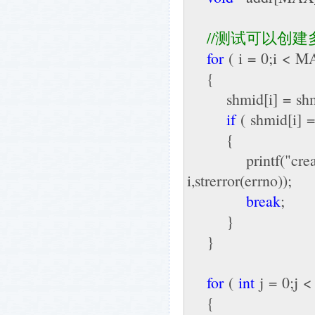
//
测试可以创建
for
( i = 0;i < 
{
shmid[i] = shmg
if
( shmid[i] =
{
printf("create sh
i,strerror(errno));
break
;
}
}
for
(
int
j = 0;j < 
{