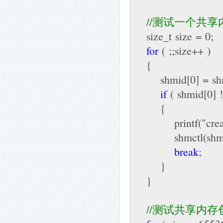
//
测试一个共享内
size_t size = 0;
for
( ;;size++ )
{
shmid[0] = shmg
if
( shmid[0] !
{
printf("create sh
shmctl(shmid[
break
;
}
}
//
测试共享内存创