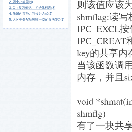
则该值应该为
2. 两个小问题(4)
3. C++复习笔记---初始化列表(3)
shmflag:
4. 浅谈内存池几种设计方式(2)
5. 大区中分配玩家唯一ID的办法(续)(2)
IPC_EXC
IPC_CRE
key的共享内
当该函数调
内存，并且s
void *shmat(in
shmflg)
有了一块共