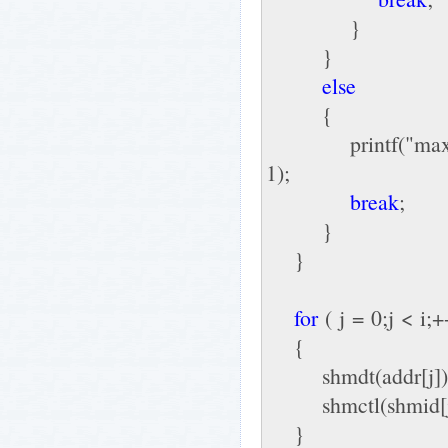
}
}
else
{
printf("max num o
1);
break
;
}
}
for
( j = 0;j < i;+
{
shmdt(addr[j])
shmctl(shmid[j
}