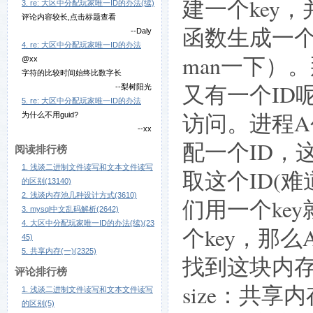
建一个key，
3. re: 大区中分配玩家唯一ID的办法(续)
评论内容较长,点击标题查看
函数生成一个k
--Daly
4. re: 大区中分配玩家唯一ID的办法
man一下）。
@xx
字符的比较时间始终比数字长
又有一个ID
--梨树阳光
5. re: 大区中分配玩家唯一ID的办法
访问。进程
为什么不用guid?
--xx
配一个ID，
阅读排行榜
1. 浅谈二进制文件读写和文本文件读写
取这个ID(
的区别(13140)
2. 浅谈内存池几种设计方式(3610)
们用一个ke
3. mysql中文乱码解析(2642)
4. 大区中分配玩家唯一ID的办法(续)(23
个key，那
45)
5. 共享内存(一)(2325)
找到这块内
评论排行榜
size：共
1. 浅谈二进制文件读写和文本文件读写
的区别(5)