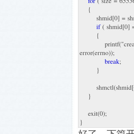
for
( size = 65536
{
shmid[0] = shmg
if
( shmid[0] =
{
printf("create sh
error(errno));
break
;
}
shmctl(shmid[0
}
exit(0);
}
好了，下篇