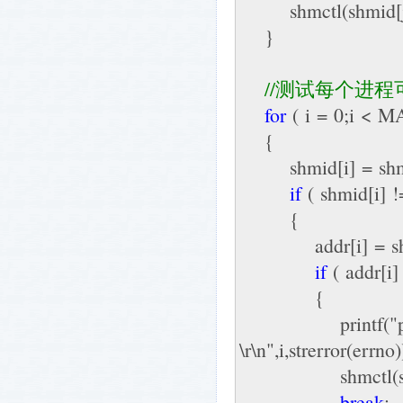
shmctl(shmid[j
}
//
测试每个进程可以
for
( i = 0;i < 
{
shmid[i] = shmg
if
( shmid[i] !
{
addr[i] = shmat
if
( addr[i]
{
printf("process
\r\n",i,strerror(errno)
shmctl(shmid[
break
;