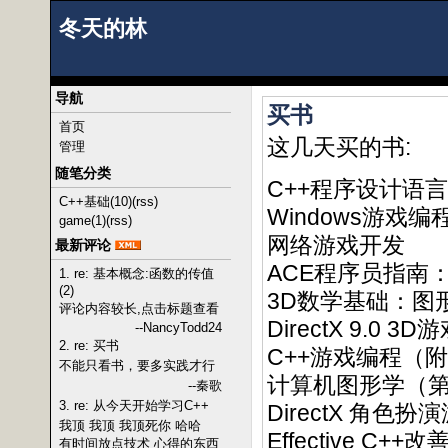
冬天的林
导航
买书
首页
这几天买的书:
管理
随笔分类
C++程序设计语言
C++基础(10)
(rss)
Windows游戏
game(1)
(rss)
网络游戏开发
最新评论
ACE程序员指南
1. re: 基本概念:函数的传值
(2)
3D数学基础：图
评论内容较长,点击标题查看
DirectX 9.0
--NancyTodd24
2. re: 买书
C++游戏编程（附
不能只看书，要多实践才行
计算机图形学（
--秦歌
3. re: 从今天开始学习C++
DirectX 角
我顶 我顶 我顶死你 哈哈
Effective 
有时间放点技术 心得的东西