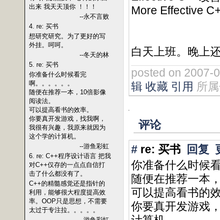
出来 我天天顶你 ！！！
More Effective
--永不言败
4. re: 买书
想研究研究。为了更好的写
外挂。呵呵。
白天上班。晚上
--冬天的林
5. re: 买书
posted on 2007-
你准备什么时候看完
啊。。。。。。
辑
收藏
引用
所属
随便在推荐一本，10倍影像
阅读法。
可以提高看书的效率。
你要真开发游戏，找我啊，
评论
我很有兴趣，我原来就因为
这个学的计算机。
--游鱼彩虹
#
re: 买书
回复
6. re: C++程序设计语言 把我
你准备什么时候
对C++仅存的一点点自信打
击了什么都没有了。
随便在推荐一本，
C++的精髓感觉还是指针的
可以提高看书的
利用，能够很大程度提高效
率。OOP只是思想，不需要
你要真开发游戏
太过于专注拉。。。。。
--游鱼彩虹