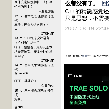
为什么是特别版啊，有什么
么都没有了。
回
特别的啊！？
C++的精髓感觉
--彩虹游鱼
12. re: 基本概念:函数的传值
只是思想，不需
(4)
暴汗，还有人这么玩！＝
2007-08-19 22:48
＝！
--XTSHMF
13. re: C++程序设计语言
（特别版）到手了
呵呵，慢慢看。最好从基本
功能开始看。导读会让你稀
里糊涂
只有注册用户
登录
后才能发表评论
--XTSHMF
14. re: 基本概念:函数的传值
(4)
@pass86
呵呵。谢谢关注。
--冬天的林
15. re: 基本概念:函数的传值
(4)
好的。
@dudu