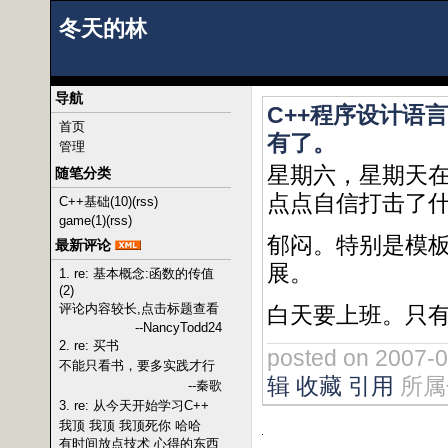
冬天的林
导航
C++程序设计语
首页
有了。
管理
星期六，星期天在
随笔分类
点点自信打击了
C++基础(10)
(rss)
game(1)
(rss)
郁闷。特别是模板
最新评论
展。
1. re: 基本概念:函数的传值
(2)
评论内容较长,点击标题查看
白天要上班。只
--NancyTodd24
2. re: 买书
posted on 2007-
不能只看书，要多实践才行
辑
收藏
引用
所属
--秦歌
3. re: 从今天开始学习C++
我顶 我顶 我顶死你 哈哈
有时间放点技术 心得的东西