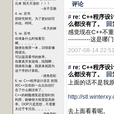
评论
出来 我天天顶你 ！！！
--永不言败
4. re: 买书
#
re: C++程
想研究研究。为了更好的写
么都没有了。
回
外挂。呵呵。
--冬天的林
感觉现在C++不
5. re: 买书
-----------这是哪
你准备什么时候看完
啊。。。。。。
随便在推荐一本，10倍影像
2007-08-14 22:51
阅读法。
可以提高看书的效率。
你要真开发游戏，找我啊，
#
re: C++程
我很有兴趣，我原来就因为
这个学的计算机。
么都没有了。
回
--游鱼彩虹
6. re: C++程序设计语言 把我
上面的话不是我
对C++仅存的一点点自信打
击了什么都没有了。
C++的精髓感觉还是指针的
http://stl.winterx
利用，能够很大程度提高效
率。OOP只是思想，不需要
太过于专注拉。。。。。
去上面看看呢。
--游鱼彩虹