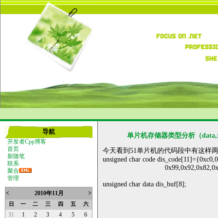
导航
单片机存储器类型分析（data,xdata
开发者Cpp博客
首页
今天看到51单片机的代码段中有这样两行
新随笔
unsigned char code dis_code[11]={0xc0,
联系
0x99,0x92,0x82,0xf
聚合
管理
unsigned char data dis_buf[8];
<
2010年11月
>
日
一
二
三
四
五
六
31
1
2
3
4
5
6