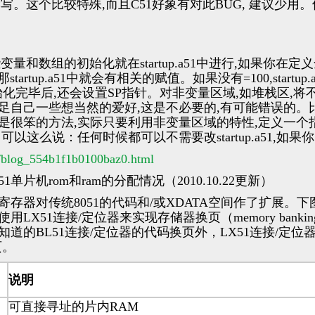
@Rx读写。这个比较特殊,而且C51好象有对此BUG, 建议少
变量和数组的初始化就在startup.a51中进行,如果你在
";,那startup.a51中就会有相关的赋值。如果没有=100,startup.
始化完毕后,还会设置SP指针。对非变量区域,如堆栈区,
51,为了满足自己一些想当然的爱好,这是不必要的,有可能错误
51来实现是很笨的方法,实际只要利用非变量区域的特性,定义一
可以这么说：任何时候都可以不需要改startup.a51,如
/s/blog_554b1f1b0100baz0.html
片机rom和ram的分配情况（2010.10.22更新）
寄存器对传统8051的代码和/或XDATA空间作了扩展。下
LX51连接/定位器来实现存储器换页（memory bank
知道的BL51连接/定位器的代码换页外，LX51连接/定位器
页。
说明
可直接寻址的片内RAM