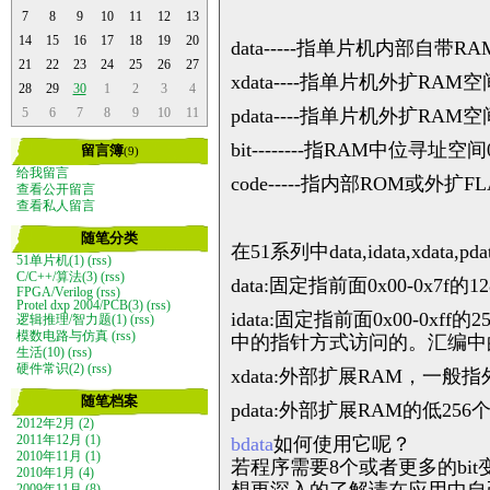
7
8
9
10
11
12
13
14
15
16
17
18
19
20
data-----指单片机内部自带R
21
22
23
24
25
26
27
xdata----指单片机外扩RAM空
28
29
30
1
2
3
4
pdata----指单片机外扩RA
5
6
7
8
9
10
11
bit--------指RAM中位寻址空
留言簿
(9)
给我留言
code-----指内部ROM或外扩F
查看公开留言
查看私人留言
随笔分类
在51系列中data,idata,xdata,p
51单片机(1)
(rss)
C/C++/算法(3)
(rss)
data:固定指前面0x00-0
FPGA/Verilog
(rss)
Protel dxp 2004/PCB(3)
(rss)
idata:固定指前面0x00-0x
逻辑推理/智力题(1)
(rss)
模数电路与仿真
(rss)
中的指针方式访问的。汇编中的语句
生活(10)
(rss)
硬件常识(2)
(rss)
xdata:外部扩展RAM，一般指外
随笔档案
pdata:外部扩展RAM的低25
2012年2月 (2)
bdata
如何使用它呢？
2011年12月 (1)
2010年11月 (1)
若程序需要8个或者更多的b
2010年1月 (4)
想更深入的了解请在应用中自
2009年11月 (8)