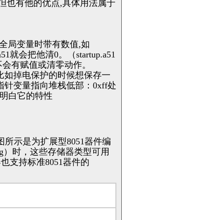
用。但也有他的优点,具体用法属于
定义全局变量时带有数值,如
a51就会把他清0。（startup.a51
将不会有赋值或清零动作。
的。比如掉电保护的时候想保存一
个指针变量指向堆栈低部：0xff处
果你明白它的特性
图所示是为扩展型8051器件编
ing）时，这些存储器类型可用
也支持标准8051器件的