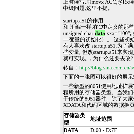
上时读写,用movx ACC,
中级问题,这里不提。
startup.a51的作用
和 汇编一样,在C中定义的那些
unsigned char
data
xxx="100
==变量的初始化）。 这些初
有人喜欢改 startup.a
些变量, 但改startup.a
就可实现。, 为什么还要去改? 
转自：
http://blog.sina.com.cn
下面的一张图可以很好的展示51单
一些新型的8051使用地址扩展
程所用的存储器类型。当我们使用
于传统的8051器件。除了大家
XDATA和代码区域的数据换
存储器类
地址范围
型
DATA
D:00 - D:7F