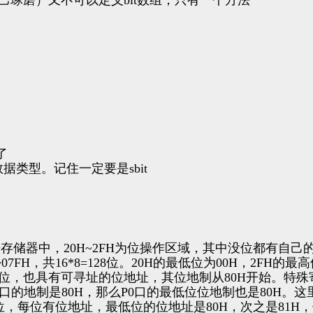
了
数据类型。记住一定要是sbit
据存储器中，
20H~2FH
为位操作区域，其中没位都有自己
~07FH
，共
16*8=128
位。
20H
的最低位为
00H
，
2FH
的最高
位，也具有可寻址的位地址，其位地制从
80H
开始。特殊
口的地制是
80H
，那么
P0
口的最低位位地制也是
80H
。这
位，每位有位地址，最低位的位地址是
80H
，次之是
81H
，