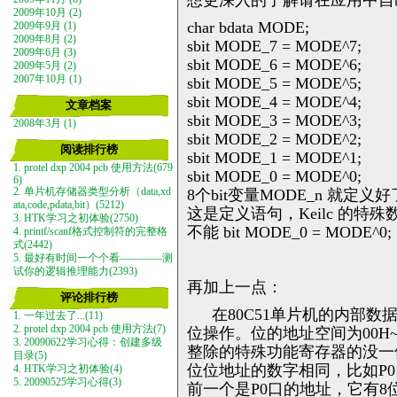
2009年10月 (2)
char bdata MODE;
2009年9月 (1)
2009年8月 (2)
sbit MODE_7 = MODE^7;
2009年6月 (3)
sbit MODE_6 = MODE^6;
2009年5月 (2)
2007年10月 (1)
sbit MODE_5 = MODE^5;
sbit MODE_4 = MODE^4;
文章档案
sbit MODE_3 = MODE^3;
2008年3月 (1)
sbit MODE_2 = MODE^2;
阅读排行榜
sbit MODE_1 = MODE^1;
1. protel dxp 2004 pcb 使用方法(679
sbit MODE_0 = MODE^0;
6)
8个bit变量MODE_n 就定义好
2. 单片机存储器类型分析（data,xd
ata,code,pdata,bit）(5212)
这是定义语句，Keilc 的特殊
3. HTK学习之初体验(2750)
不能 bit MODE_0 = MODE^0;
4. printf/scanf格式控制符的完整格
式(2442)
5. 最好有时间一个个看————测
试你的逻辑推理能力(2393)
再加上一点：
评论排行榜
在
80C51
单片机的内部数
1. 一年过去了...(11)
2. protel dxp 2004 pcb 使用方法(7)
位操作。位的地址空间为
00H
3. 20090622学习心得：创建多级
整除的特殊功能寄存器的没一
目录(5)
位位地址的数字相同，比如
P0
4. HTK学习之初体验(4)
5. 20090525学习心得(3)
前一个是
P0
口的地址，它有
8