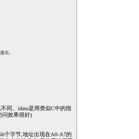
中提出。
。
不同。idata是用类似C中的指
的访问效果很好)
低256个字节,地址出现在A0-A7的