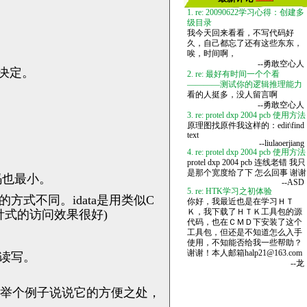
1. re: 20090622学习心得：创建多
级目录
我今天回来看看，不写代码好
久，自己都忘了还有这些东东，
唉，时间啊，
--勇敢空心人
口决定。
2. re: 最好有时间一个个看
————测试你的逻辑推理能力
看的人挺多，没人留言啊
--勇敢空心人
3. re: protel dxp 2004 pcb 使用方法
原理图找原件我这样的：edit\find
text
--liulaoerjiang
4. re: protel dxp 2004 pcb 使用方法
protel dxp 2004 pcb 连线老错 我只
是那个宽度给了下 怎么回事 谢谢
代码也最小。
--ASD
5. re: HTK学习之初体验
访问的方式不同。idata是用类似C
你好，我最近也是在学习ＨＴ
指针式的访问效果很好)
Ｋ，我下载了ＨＴＫ工具包的源
代码，也在ＣＭＤ下安装了这个
工具包，但还是不知道怎么入手
使用，不知能否给我一些帮助？
谢谢！本人邮箱halp21@163.com
x读写。
--龙
（举个例子说说它的方便之处，