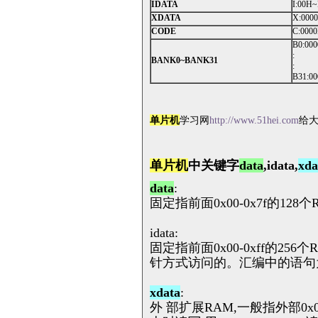
IDATA
I:00H
XDATA
X:000
CODE
C:000
B0:00
:
BANK0~BANK31
:
B31:0
单片机
学习网
http://www.51hei.com
给
单片机
中关键字
data
,idata,
xda
data
:
固定指前面0x00-0x7f的1
idata:
固定指前面0x00-0xff的256个
针方式访问的。汇编中的语句为：m
xdata
:
外 部扩展RAM,一般指外部0x00