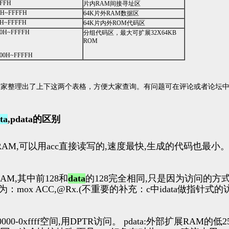
~FFH
片内RAM间接寻址区
0H~FFFFH
64K片外RAM数据区
0H~FFFFH
64K片内外ROM代码区
00H~FFFFH
分组代码区，最大可扩展32X64KB
ROM
000H~FFFFH
大家整理出了上下这两个表格，方便大家查询。有问题可在评论或者论坛
ta
,pdata的区别
28个RAM,可以用acc直接读写的,速度最快,生成的代码也最小
RAM,其中前128和
data
的128完全相同,只是因为访问的方式
ox ACC,@Rx.(不重要的补充：c中idata做指针式
00-0xffff空间,用DPTR访问。 pdata:外部扩展RAM的