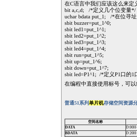
在
C
语言中我们应该这么来定
bit a,c,d;
/*
定义几个位变量
*/
uchar bdata put_1;
/*
在位寻址
sbit buzzer=put_1^0;
sbit led1=put_1^1;
sbit led2=put_1^2;
sbit led3=put_1^3;
sbit led4=put_1^4;
sbit run=put_1^5;
sbit up=put_1^6;
sbit down=put_1^7;
sbit led=P1^1;
/*
定义
P1
口的
1
在编程中直接使用标号，可以
普通
51系列
单片机
存储空间资源
空间名称
DATA
D:00H
BDATA
D:20H