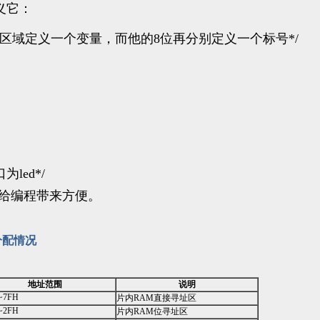
义它：
区域定义一个变量，而他的
8
位再分别定义一个标号
*/
口为
led*/
给编程带来方便。
分配情况
地址范围
说明
~7FH
片内RAM直接寻址区
~2FH
片内RAM位寻址区