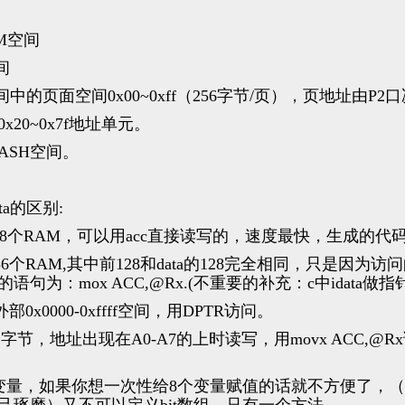
AM空间
间
M空间中的页面空间0x00~0xff（256字节/页），页地址由P2
间0x20~0x7f地址单元。
LASH空间。
data的区别:
x7f的128个RAM，可以用acc直接读写的，速度最快，生成的
ff的256个RAM,其中前128和data的128完全相同，只是因为
为：mox ACC,@Rx.(不重要的补充：c中idata做
部0x0000-0xffff空间，用DPTR访问。
6个字节，地址出现在A0-A7的上时读写，用movx ACC,@R
it变量，如果你想一次性给8个变量赋值的话就不方便了，
己琢磨）又不可以定义bit数组，只有一个方法