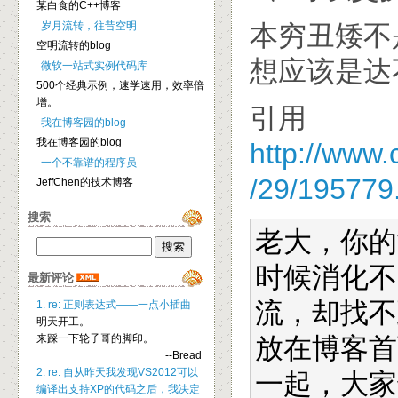
某白食的C++博客
岁月流转，往昔空明
本穷丑矮不
空明流转的blog
想应该是达
微软一站式实例代码库
500个经典示例，速学速用，效率倍
增。
引用
我在博客园的blog
我在博客园的blog
http://www.
一个不靠谱的程序员
/29/195779
JeffChen的技术博客
搜索
老大，你的
时候消化不
最新评论
流，却找不
1. re: 正则表达式——一点小插曲
明天开工。
来踩一下轮子哥的脚印。
放在博客首
--Bread
2. re: 自从昨天我发现VS2012可以
一起，大家
编译出支持XP的代码之后，我决定