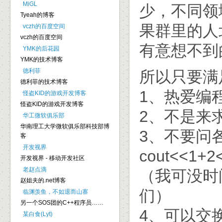
MiGL
少，不同领
Tyeah的博客
果群里的人
vczh的百度空间
vczh的百度空间
有意想不到的
YMK的后花园
YMK的技术博客
德利菲
所以只要满
德利菲的技术博客
1、热爱编
怪盗KID的游戏开发博客
怪盗KID的游戏开发博客
2、不是来
华工微软俱乐部
华南理工大学微软俱乐部科技部博
3、不要问
客
开发视界
cout<<1
开发视界 - 移动开发社区
老赵点滴
（我可没时
赵姐夫的.net博客
们）
临渊羡鱼，不如退而山寨
另一个SOS团的C++程序员……
4、可以交
某白食(Lyt)