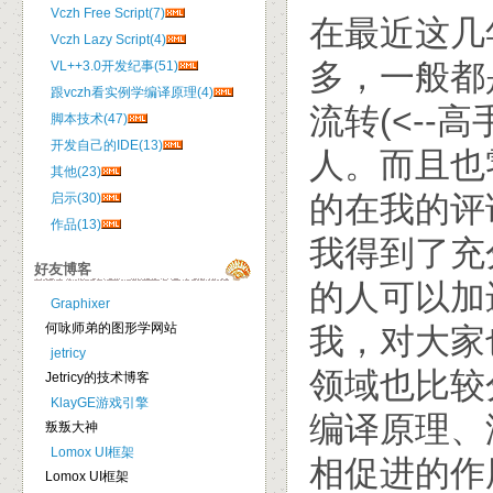
Vczh Free Script(7)
在最近这几
Vczh Lazy Script(4)
多，一般都是
VL++3.0开发纪事(51)
跟vczh看实例学编译原理(4)
流转(<--高
脚本技术(47)
开发自己的IDE(13)
人。而且也
其他(23)
的在我的评
启示(30)
作品(13)
我得到了充
好友博客
的人可以加
Graphixer
何咏师弟的图形学网站
我，对大家
jetricy
领域也比较
Jetricy的技术博客
KlayGE游戏引擎
编译原理、
叛叛大神
Lomox UI框架
相促进的作
Lomox UI框架