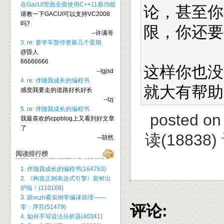
在GacUI里面全面使用C++11新功能
论，甚至你
请教一下GACUI可以支持VC2008
吗?
限，你还要
--许满哥
3. re: 要学车暂停更新几个星期
@昏人
66666666
这样你也没
--lgjsd
4. re: 伴随我成长的编程书
就大有帮助
感觉我要走的道路好长好长
--lzj
5. re: 伴随我成长的编程书
posted on
我最喜欢的cppblog上又看到好文章
了
读(18838)
--胡然
阅读排行榜
1. 伴随我成长的编程书(164763)
2. 《构造正则表达式引擎》新鲜出
炉啦！(110168)
3. 跟vczh看实例学编译原理——
评论:
零：序言(51479)
4. 如何手写语法分析器(40341)