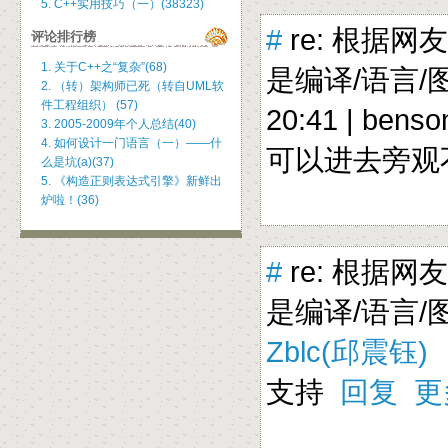
5. C++实用技巧（一）(38323)
#
re: 根据网
评论排行榜
1. 关于C++之“复杂”(68)
是编译/语言/图
2. （转）架构师已死（转自UML软
件工程组织） (57)
20:41 |
benso
3. 2005-2009年个人总结(40)
4. 如何设计一门语言（一）——什
可以进去旁
么是坑(a)(37)
5. 《构造正则表达式引擎》新鲜出
炉啦！(36)
#
re: 根据网
是编译/语言/图形
Zblc(邱震钰)
支持
回复
更