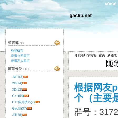
gaclib.net
留言簿
(70)
给我留言
开发者Cpp博客
首页
新随笔
查看公开留言
随笔
查看私人留言
随笔分类
(347)
.NET(3)
2D(14)
根据网友p
3D(12)
个（主要是
C++(54)
C++实用技巧(7)
GacUI(37)
群号：3172
JIT(28)